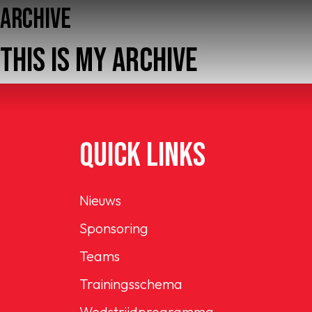
ARCHIVE
THIS IS MY ARCHIVE
QUICK LINKS
Home
AFC 1
Nieuws
Sponsoring
Teams
Teams
Jeugd
Trainingsschema
Wedstrijdprogramma