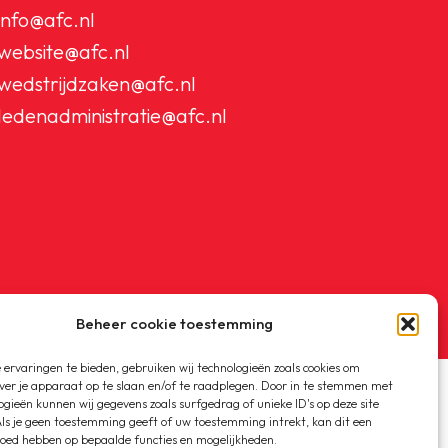
info@afc.nl
website@afc.nl
wedstrijdzaken@afc.nl
ledenadministratie@afc.nl
Beheer cookie toestemming
ervaringen te bieden, gebruiken wij technologieën zoals cookies om
ver je apparaat op te slaan en/of te raadplegen. Door in te stemmen met
ogieën kunnen wij gegevens zoals surfgedrag of unieke ID's op deze site
ls je geen toestemming geeft of uw toestemming intrekt, kan dit een
loed hebben op bepaalde functies en mogelijkheden.