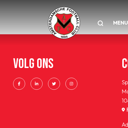
MENU
VOLG ONS
C
Sp
Ma
10
Ad