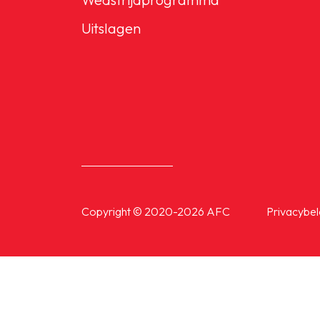
Senioren
Uitslagen
Clubinfo
Nieuwsoverzicht
Sponsoring
Copyright © 2020-2026 AFC
Privacybel
SPORTPARK GOED GEN
LIDMAATSCHAP
CONTACT