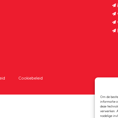
eid
Cookiebeleid
OEG
Om de beste 
informatie o
deze technol
verwerken. A
nadelige inv