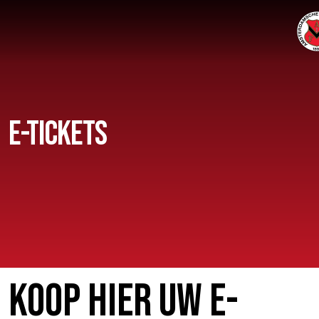
Home
E-TICKETS
AFC 1
Teams
Jeugd
Senioren
Clubinfo
Nieuwsoverzicht
KOOP HIER UW E-
Sponsoring