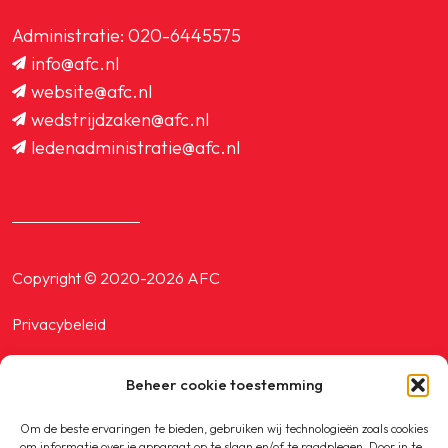
Administratie:
020-6445575
info@afc.nl
website@afc.nl
wedstrijdzaken@afc.nl
ledenadministratie@afc.nl
Copyright © 2020-2026 AFC
Privacybeleid
Cookiebeleid
Beheer cookie toestemming
Om de beste ervaringen te bieden, gebruiken wij technologieën zoals cookies
om informatie over je apparaat op te slaan en/of te raadplegen. Door in te