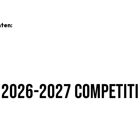
ten:
N 2026-2027 COMPETITI
OEG