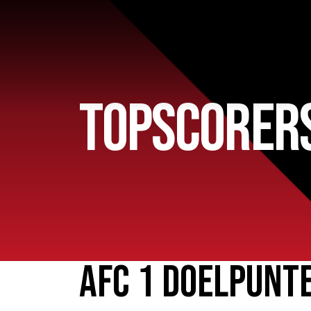
TOPSCORER
Home
AFC 1
Teams
AFC 1 DOELPUNT
Jeugd