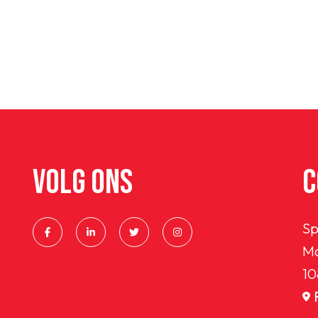
VOLG ONS
C
Sp
Ma
10