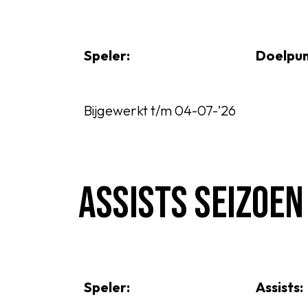
Senioren
Clubinfo
Speler:
Doelpun
Nieuwsoverzicht
Bijgewerkt t/m 04-07-’26
Sponsoring
ASSISTS SEIZOE
SPORTPARK GOED GEN
LIDMAATSCHAP
Speler:
Assists:
CONTACT