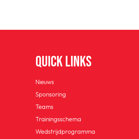
Senioren
Clubinfo
Nieuwsoverzicht
QUICK LINKS
Sponsoring
Nieuws
Sponsoring
SPORTPARK GOED GEN
Teams
LIDMAATSCHAP
Trainingsschema
CONTACT
Wedstrijdprogramma