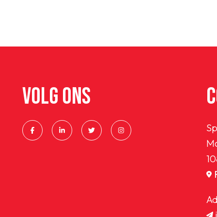
VOLG ONS
C
Sp
Ma
OEG
10
Ad