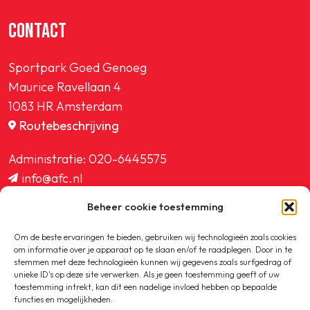
CONTACT
Sportpark Goed Genoeg
Maurice Ravellaan 4
1083 HR Amsterdam
Routebeschrijving
Administratie:
020-6445575
info@afc.nl
website@afc.nl
Beheer cookie toestemming
wedstrijdzaken@afc.nl
ledenadministratie@afc.nl
Om de beste ervaringen te bieden, gebruiken wij technologieën zoals cookies
om informatie over je apparaat op te slaan en/of te raadplegen. Door in te
stemmen met deze technologieën kunnen wij gegevens zoals surfgedrag of
unieke ID's op deze site verwerken. Als je geen toestemming geeft of uw
toestemming intrekt, kan dit een nadelige invloed hebben op bepaalde
functies en mogelijkheden.