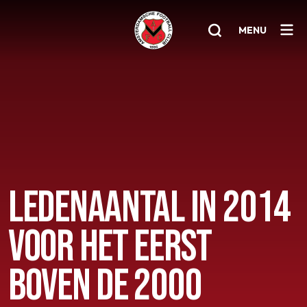
MENU
Home
AFC 1
Teams
Jeugd
LEDENAANTAL IN 2014
Senioren
VOOR HET EERST
Clubinfo
Nieuwsoverzicht
BOVEN DE 2000
Sponsoring