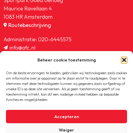
Sportpark Goed Genoeg
Maurice Ravellaan 4
1083 HR Amsterdam
Routebeschrijving
Administratie:
020-6445575
info@afc.nl
website@afc.nl
Beheer cookie toestemming
wedstrijdzaken@afc.nl
ledenadministratie@afc.nl
Om de beste ervaringen te bieden, gebruiken wij technologieën zoals cookies
om informatie over je apparaat op te slaan en/of te raadplegen. Door in te
stemmen met deze technologieën kunnen wij gegevens zoals surfgedrag of
unieke ID's op deze site verwerken. Als je geen toestemming geeft of uw
toestemming intrekt, kan dit een nadelige invloed hebben op bepaalde
functies en mogelijkheden.
Copyright © 2020-2026 AFC
Accepteren
Privacybeleid
Weiger