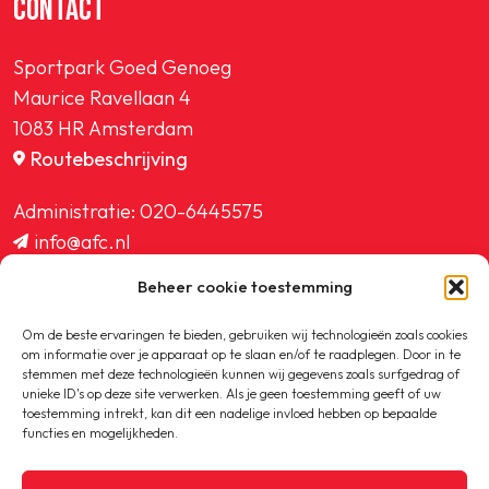
CONTACT
Sportpark Goed Genoeg
Maurice Ravellaan 4
1083 HR Amsterdam
Routebeschrijving
Administratie:
020-6445575
info@afc.nl
website@afc.nl
Beheer cookie toestemming
wedstrijdzaken@afc.nl
ledenadministratie@afc.nl
Om de beste ervaringen te bieden, gebruiken wij technologieën zoals cookies
om informatie over je apparaat op te slaan en/of te raadplegen. Door in te
stemmen met deze technologieën kunnen wij gegevens zoals surfgedrag of
unieke ID's op deze site verwerken. Als je geen toestemming geeft of uw
toestemming intrekt, kan dit een nadelige invloed hebben op bepaalde
functies en mogelijkheden.
Copyright © 2020-2026 AFC