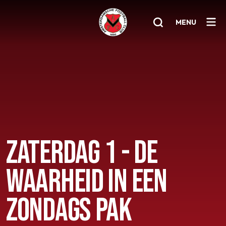
MENU
Home
AFC 1
Teams
Jeugd
ZATERDAG 1 - DE
Senioren
WAARHEID IN EEN
Clubinfo
Nieuwsoverzicht
ZONDAGS PAK
Sponsoring