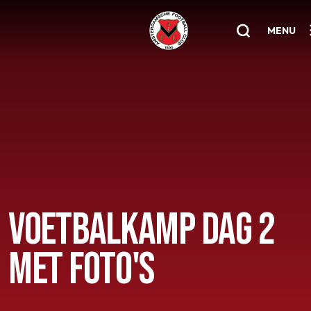
MENU
Home
AFC 1
Teams
Jeugd
Senioren
VOETBALKAMP DAG 2
Clubinfo
MET FOTO'S
Nieuwsoverzicht
Sponsoring