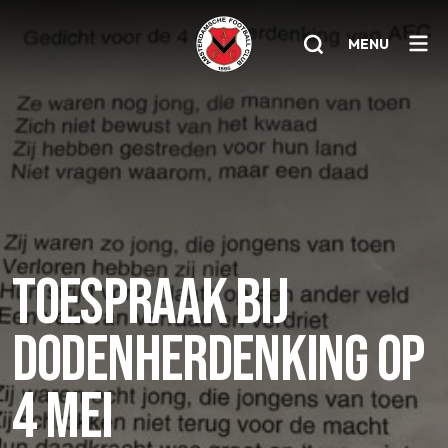
MENU
Home
AFC 1
Teams
Jeugd
TOESPRAAK BIJ
Senioren
DODENHERDENKING OP
Clubinfo
Nieuwsoverzicht
4 MEI
Sponsoring