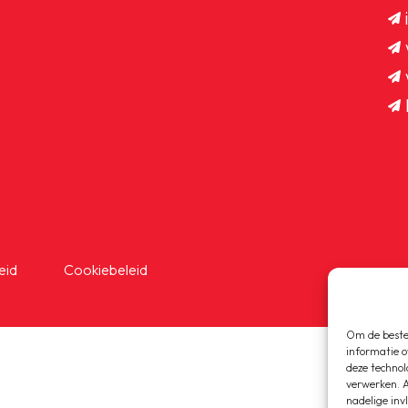
eid
Cookiebeleid
OEG
Om de beste 
informatie o
deze technol
verwerken. A
nadelige inv