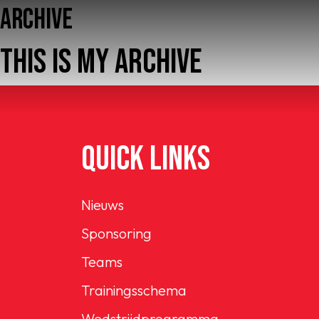
ARCHIVE
THIS IS MY ARCHIVE
QUICK LINKS
Home
AFC 1
Nieuws
Sponsoring
Teams
Teams
Jeugd
Trainingsschema
Wedstrijdprogramma