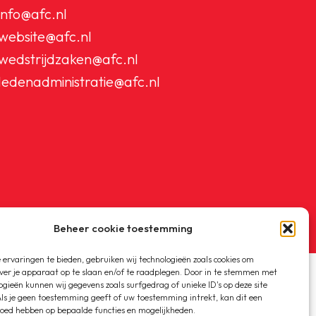
info@afc.nl
website@afc.nl
wedstrijdzaken@afc.nl
ledenadministratie@afc.nl
Beheer cookie toestemming
ervaringen te bieden, gebruiken wij technologieën zoals cookies om
ver je apparaat op te slaan en/of te raadplegen. Door in te stemmen met
ogieën kunnen wij gegevens zoals surfgedrag of unieke ID's op deze site
ls je geen toestemming geeft of uw toestemming intrekt, kan dit een
loed hebben op bepaalde functies en mogelijkheden.