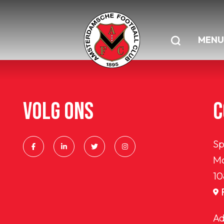
MENU
VOLG ONS
C
Sp
Ma
10
Ad