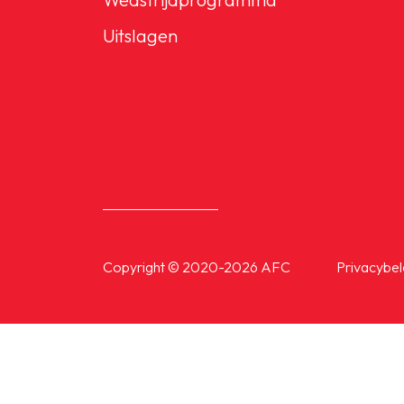
Senioren
Uitslagen
Clubinfo
Nieuwsoverzicht
Sponsoring
Copyright © 2020-2026 AFC
Privacybel
SPORTPARK GOED GEN
LIDMAATSCHAP
CONTACT