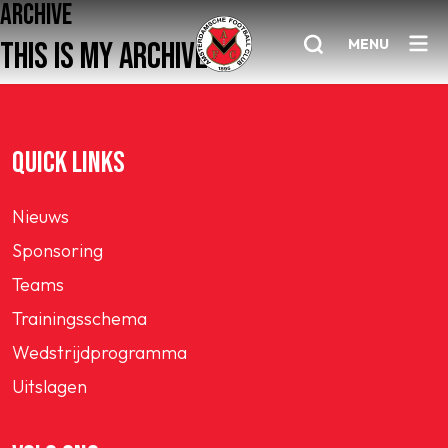
ARCHIVE
MENU
THIS IS MY ARCHIVE
Home
QUICK LINKS
AFC 1
Nieuws
Teams
Sponsoring
Jeugd
Teams
Senioren
Trainingsschema
Clubinfo
Wedstrijdprogramma
Nieuwsoverzicht
Uitslagen
Sponsoring