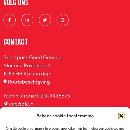
VOLG ONS
SPORTPARK GOED GENOEG
LIDMAATSCHAP
CONTACT
CONTACT
Sportpark Goed Genoeg
Maurice Ravellaan 4
1083 HR Amsterdam
Routebeschrijving
Administratie:
020-6445575
info@afc.nl
website@afc.nl
Beheer cookie toestemming
wedstrijdzaken@afc.nl
ledenadministratie@afc.nl
Om de beste ervaringen te bieden, gebruiken wij technologieën zoals cookies