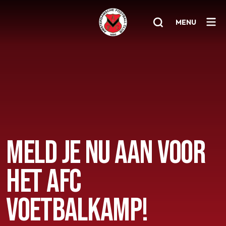
MENU
Home
AFC 1
Teams
Jeugd
MELD JE NU AAN VOOR
Senioren
HET AFC
Clubinfo
Nieuwsoverzicht
VOETBALKAMP!
Sponsoring