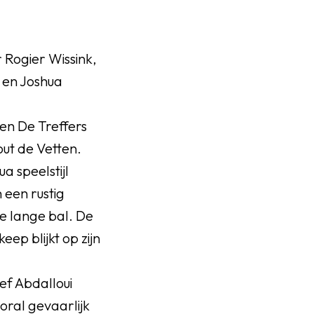
 Rogier Wissink,
 en Joshua
gen De Treffers
out de Vetten.
a speelstijl
n een rustig
e lange bal. De
ep blijkt op zijn
ef Abdalloui
oral gevaarlijk