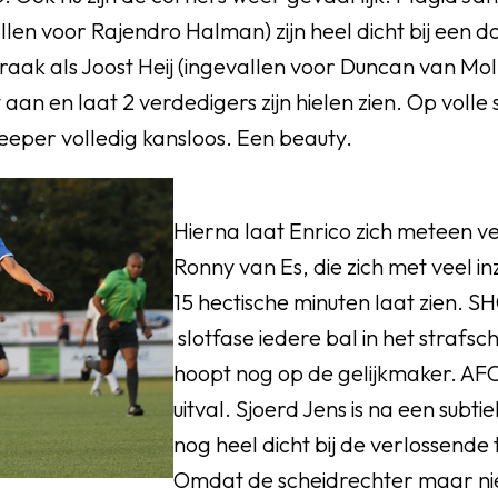
en voor Rajendro Halman) zijn heel dicht bij een do
l raak als Joost Heij (ingevallen voor Duncan van Mo
t aan en laat 2 verdedigers zijn hielen zien. Op volle s
eeper volledig kansloos. Een beauty.
Hierna laat Enrico zich meteen 
Ronny van Es, die zich met veel inz
15 hectische minuten laat zien. S
slotfase iedere bal in het strafs
hoopt nog op de gelijkmaker. AFC
uitval. Sjoerd Jens is na een subti
nog heel dicht bij de verlossende 
Omdat de scheidrechter maar niet