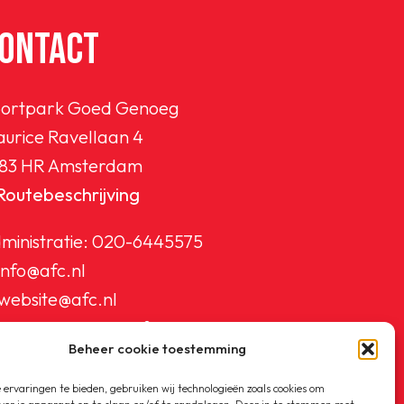
ONTACT
ortpark Goed Genoeg
urice Ravellaan 4
83 HR Amsterdam
Routebeschrijving
ministratie:
020-6445575
info@afc.nl
website@afc.nl
wedstrijdzaken@afc.nl
Beheer cookie toestemming
ledenadministratie@afc.nl
ervaringen te bieden, gebruiken wij technologieën zoals cookies om