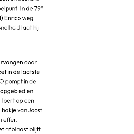
e
elpunt. In de 79
ll) Enrico weg
nelheid laat hij
vervangen door
et in de laatste
HO pompt in de
chopgebied en
 loert op een
el hakje van Joost
treffer.
 afblaast blijft