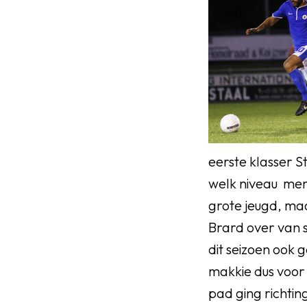
eerste klasser 
welk niveau men 
grote jeugd, ma
Brard over van 
dit seizoen ook 
makkie dus voor 
pad ging richti