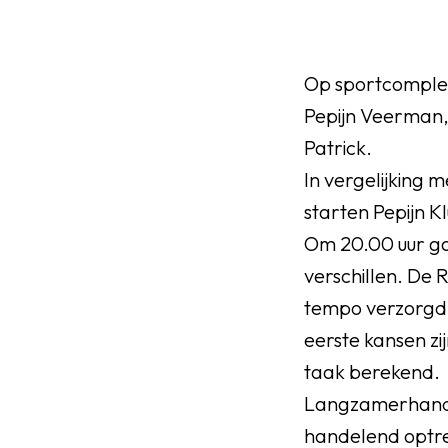
Op sportcomplex
Pepijn Veerman,
Patrick.
In vergelijking 
starten Pepijn K
Om 20.00 uur gaa
verschillen. De R
tempo verzorgd 
eerste kansen zi
taak berekend.
Langzamerhand k
handelend optre