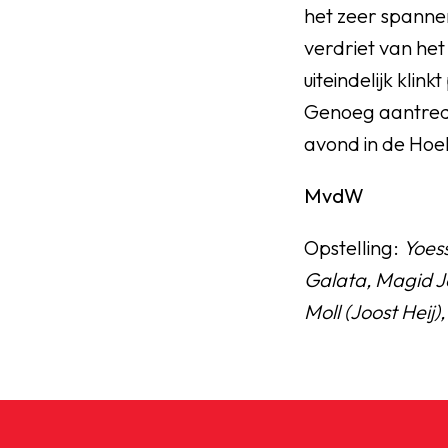
het zeer spannen
verdriet van het
uiteindelijk kli
Genoeg aantred
avond in de Ho
MvdW
Opstelling:
Yoes
Galata, Magid J
Moll (Joost Heij)