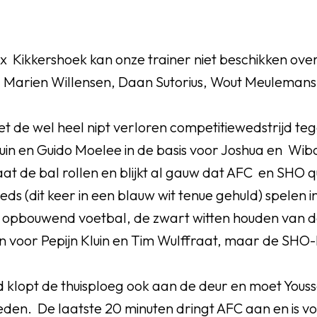
 Kikkershoek kan onze trainer niet beschikken over
 Marien Willensen, Daan Sutorius, Wout Meulemans
met de wel heel nipt verloren competitiewedstrijd te
luin en Guido Moelee in de basis voor Joshua en Wib
t de bal rollen en blijkt al gauw dat AFC en SHO qu
eds (dit keer in een blauw wit tenue gehuld) spelen i
opbouwend voetbal, de zwart witten houden van d
jn voor Pepijn Kluin en Tim Wulffraat, maar de SHO-ke
lopt de thuisploeg ook aan de deur en moet Youss
den. De laatste 20 minuten dringt AFC aan en is vo