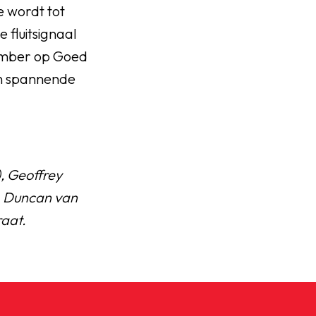
e wordt tot
 fluitsignaal
ptember op Goed
en spannende
, Geoffrey
), Duncan van
raat.