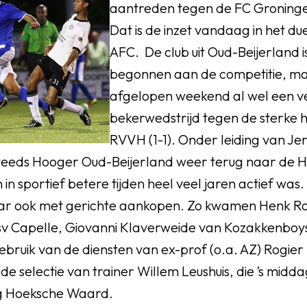
aantreden tegen de FC Groning
Dat is de inzet vandaag in het du
AFC. De club uit Oud-Beijerland i
begonnen aan de competitie, m
afgelopen weekend al wel een ve
bekerwedstrijd tegen de sterke 
RVVH (1-1). Onder leiding van Jero
Steeds Hooger Oud-Beijerland weer terug naar de 
in sportief betere tijden heel veel jaren actief was
ar ook met gerichte aankopen. Zo kwamen Henk R
sv Capelle, Giovanni Klaverweide van Kozakkenbo
gebruik van de diensten van ex-prof (o.a. AZ) Rogi
de selectie van trainer Willem Leushuis, die ’s midd
ng Hoeksche Waard.