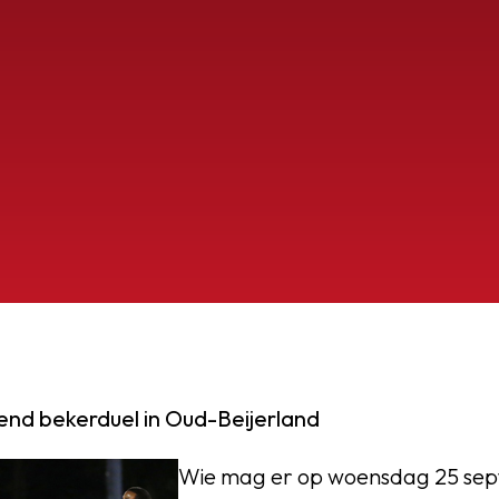
OEG
nd bekerduel in Oud-Beijerland
Wie mag er op woensdag 25 sept