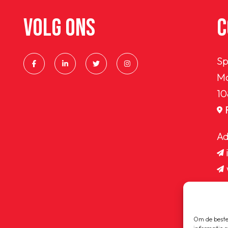
VOLG ONS
C
Sp
Ma
10
Ad
Om de beste 