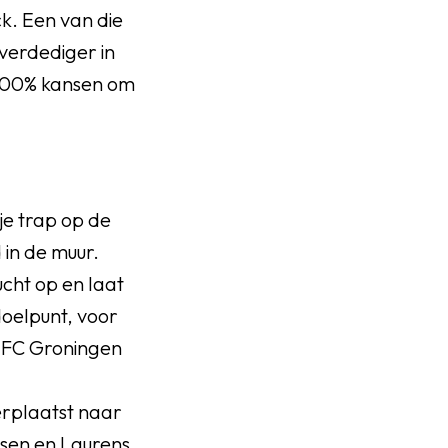
k. Een van die
verdediger in
2 100% kansen om
ije trap op de
 in de muur.
ucht op en laat
oelpunt, voor
n FC Groningen
erplaatst naar
nsen en Laurens