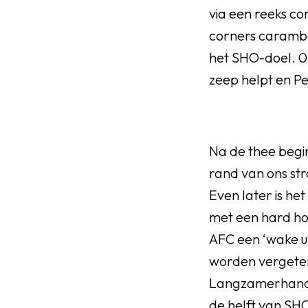
via een reeks c
corners carambo
het SHO-doel. 0-
zeep helpt en Pe
Na de thee begint
rand van ons st
Even later is het
met een hard ho
AFC een ‘wake u
worden vergete
Langzamerhand l
de helft van SHO