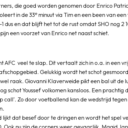
orners, die goed worden genomen door Enrico Patric
e
leert in de 33
minuut via Tim en een been van een 
1 dus en dat blijft het tot de rust omdat SHO nog 
pijn een voorzet van Enrico net naast schiet.
 AFC veel te slap. Dit vertaalt zich in o.a. in een vr
rafschopgebied. Gelukkig wordt het schot gesmoord
 wel raak. Giovanni Klaverweide pikt een bal uit de l
og schot Youssef volkomen kansloos. Een prachtig d
p call’. Zo door voetballend kan de wedstrijd tege
n.
ijkt dat besef door te dringen en wordt het spel v
. Ook nu zijn de corners weer gevaarlijk. Magid Ja