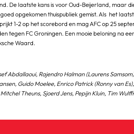
d. De laatste kans is voor Oud-Beijerland, maar di
 goed opgekomen thuispubliek gemist. Als het laatste
nkt prijkt 1-2 op het scorebord en mag AFC op 25 se
en tegen FC Groningen. Een mooie beloning na e
eksche Waard.
sef Abdallaoui, Rajendro Halman (Laurens Samsom)
ansen, Guido Moelee, Enrico Patrick (Ronny van Es
, Mitchel Theuns, Sjoerd Jens, Pepijn Kluin, Tim Wulff