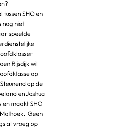
en?
el tussen SHO en
s nog niet
aar speelde
rdienstelijke
hoofdklasser
en Rijsdijk wil
Hoofdklasse op
. Steunend op de
oeland en Joshua
ys en maakt SHO
er Molhoek. Geen
ags al vroeg op