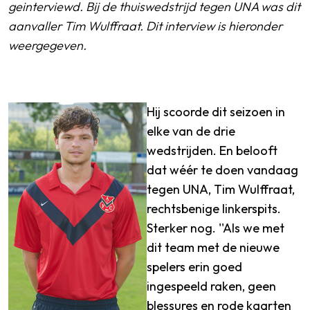
geinterviewd. Bij de thuiswedstrijd tegen UNA was dit
aanvaller Tim Wulffraat. Dit interview is hieronder
weergegeven.
Hij scoorde dit seizoen in
elke van de drie
wedstrijden. En belooft
dat wéér te doen vandaag
tegen UNA, Tim Wulffraat,
rechtsbenige linkerspits.
Sterker nog. ''Als we met
dit team met de nieuwe
spelers erin goed
ingespeeld raken, geen
blessures en rode kaarten