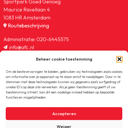
Sportpark Goed Genoeg
Maurice Ravellaan 4
1083 HR Amsterdam
Routebeschrijving
Administratie:
020-6445575
info@afc.nl
website@afc.nl
Beheer cookie toestemming
wedstrijdzaken@afc.nl
ledenadministratie@afc.nl
Om de beste ervaringen te bieden, gebruiken wij technologieën zoals cookies
om informatie over je apparaat op te slaan en/of te raadplegen. Door in te
stemmen met deze technologieën kunnen wij gegevens zoals surfgedrag of
unieke ID's op deze site verwerken. Als je geen toestemming geeft of uw
toestemming intrekt, kan dit een nadelige invloed hebben op bepaalde
functies en mogelijkheden.
Copyright © 2020-2026 AFC
Accepteren
Privacybeleid
Weiger