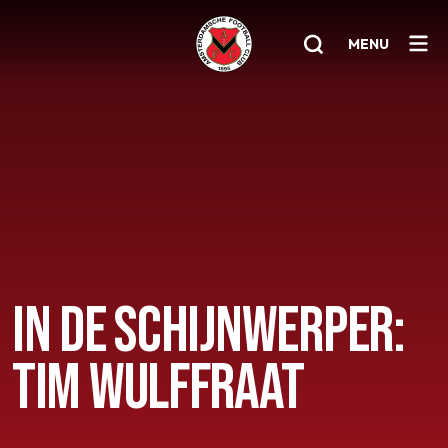
MENU
Home
AFC 1
Teams
Jeugd
Senioren
IN DE SCHIJNWERPER:
Clubinfo
TIM WULFFRAAT
Nieuwsoverzicht
Sponsoring