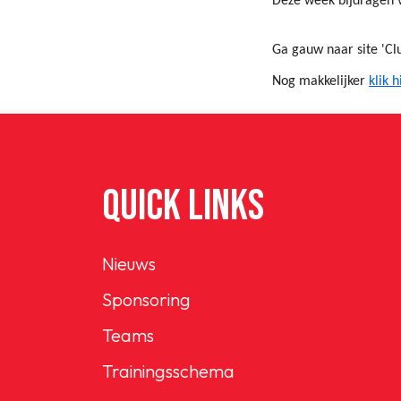
Deze week bijdragen 
Ga gauw naar site 'Cl
Nog makkelijker
klik h
QUICK LINKS
Nieuws
Sponsoring
Teams
Trainingsschema