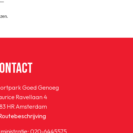
 "
ezen.
ONTACT
ortpark Goed Genoeg
urice Ravellaan 4
83 HR Amsterdam
Routebeschrijving
ministratie:
020-6445575