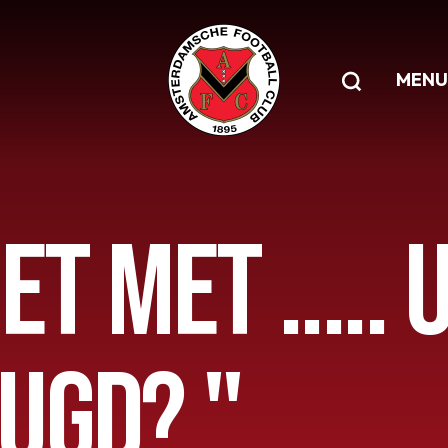
MENU
ET MET .....
UGD? "