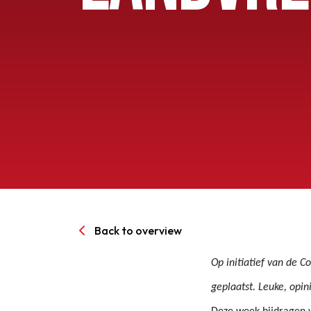
Senioren
Clubinfo
Nieuwsoverzicht
Sponsoring
SPORTPARK GOED GEN
Back to overview
LIDMAATSCHAP
Op initiatief van de 
geplaatst. Leuke, opi
CONTACT