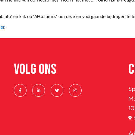
van Hennie van de Weerd met
"Hoe is het met ….. Ulrich Landvreugd?
ubinfo' en klik op 'AFColumns' om deze en voorgaande bijdragen te l
ier
.
VOLG ONS
C
Sp
Ma
10
Ad