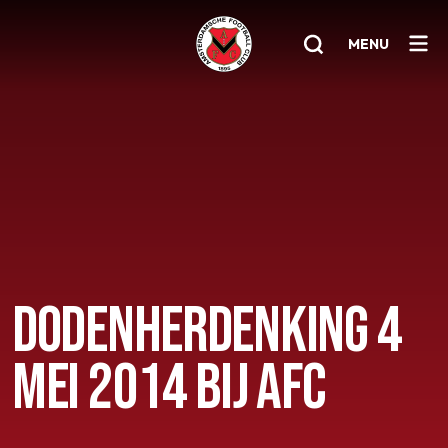
MENU
Home
AFC 1
Teams
Jeugd
Senioren
DODENHERDENKING 4
Clubinfo
MEI 2014 BIJ AFC
Nieuwsoverzicht
Sponsoring