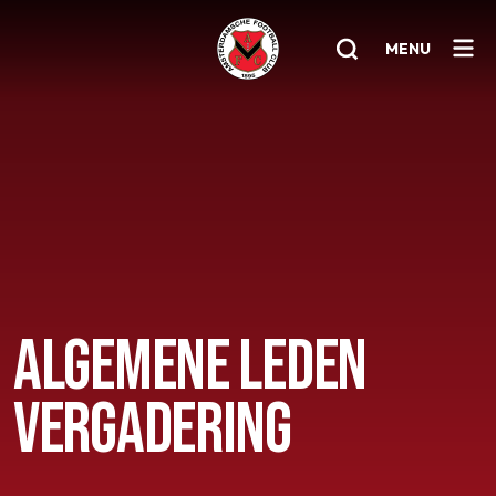
MENU
Home
AFC 1
Teams
Jeugd
Senioren
ALGEMENE LEDEN
Clubinfo
VERGADERING
Nieuwsoverzicht
Sponsoring