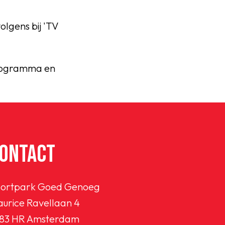
olgens bij 'TV
'programma en
ONTACT
ortpark Goed Genoeg
urice Ravellaan 4
83 HR Amsterdam