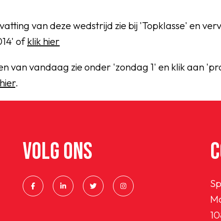
tting van deze wedstrijd zie bij 'Topklasse' en verv
14' of
klik hier
gen van vandaag zie onder 'zondag 1' en klik aan 
 hier
.
VOLG ONS
C
Sp
Ma
10