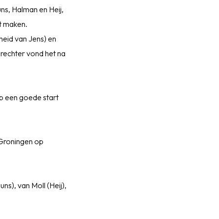
ns, Halman en Heij,
t maken.
heid van Jens) en
rechter vond het na
op een goede start
 Groningen op
s), van Moll (Heij),