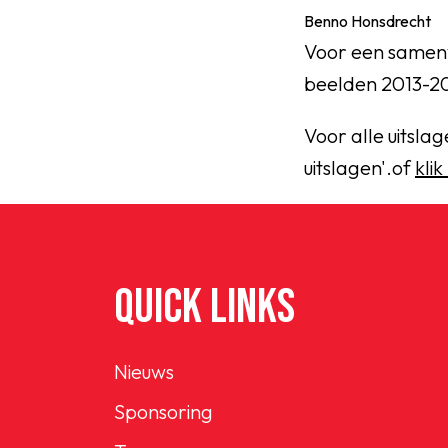
Benno Honsdrecht
Voor een samenva
beelden 2013-20
Voor alle uitsla
uitslagen'.of
klik
QUICK LINKS
Nieuws
Sponsoring