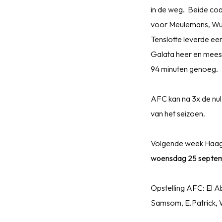
in de weg. Beide coa
voor Meulemans, Wul
Tenslotte leverde ee
Galata heer en meest
94 minuten genoeg.
AFC kan na 3x de nul
van het seizoen.
Volgende week Haagl
woensdag 25 septem
Opstelling AFC: El A
Samsom, E.Patrick, W