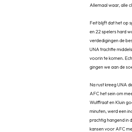
Allemaal waar, alle c
Feit blijft dat het 
en 22 spelers hard w
verdedigingen de best
UNA trachtte middels
voorin te komen. Echt
gingen we aan de so
Na rust kreeg UNA di
AFC het sein om meer
Wulffraat en Kluin 
minuten, werd een in
prachtig hangend in 
kansen voor AFC met 