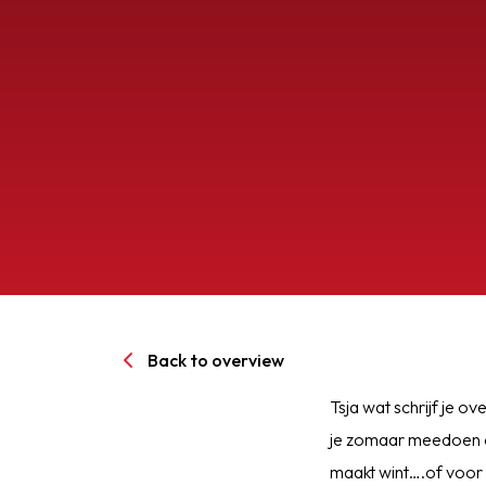
Senioren
Clubinfo
Nieuwsoverzicht
Sponsoring
SPORTPARK GOED GEN
Back to overview
LIDMAATSCHAP
Tsja wat schrijf je o
je zomaar meedoen o
CONTACT
maakt wint….of voor