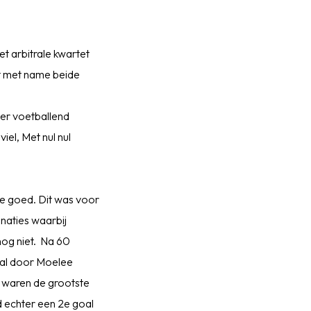
t arbitrale kwartet
at met name beide
eer voetballend
iel, Met nul nul
de goed. Dit was voor
naties waarbij
og niet. Na 60
paal door Moelee
r waren de grootste
d echter een 2e goal