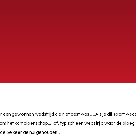
OEG
ver een gewonnen wedstrijd die niet best was…..Als je dit soort weds
m het kampioenschap…. of, typisch een wedstrijd waar de ploeg 
 de 3e keer de nul gehouden…