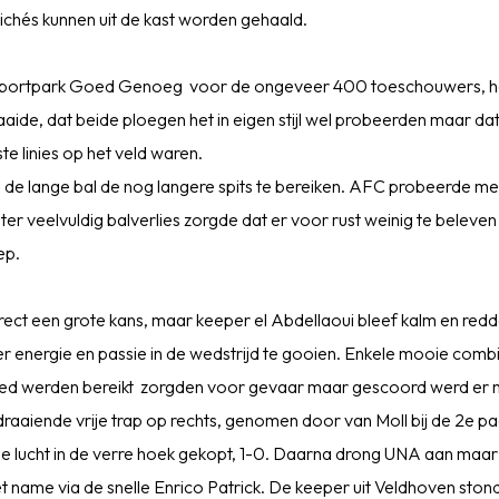
lichés kunnen uit de kast worden gehaald.
op sportpark Goed Genoeg voor de ongeveer 400 toeschouwers, he
aaide, dat beide ploegen het in eigen stijl wel probeerden maar d
e linies op het veld waren.
 de lange bal de nog langere spits te bereiken. AFC probeerde m
er veelvuldig balverlies zorgde dat er voor rust weinig te beleven v
ep.
rect een grote kans, maar keeper el Abdellaoui bleef kalm en red
 energie en passie in de wedstrijd te gooien. Enkele mooie combi
goed werden bereikt zorgden voor gevaar maar gescoord werd er n
draaiende vrije trap op rechts, genomen door van Moll bij de 2e 
de lucht in de verre hoek gekopt, 1-0. Daarna drong UNA aan maa
name via de snelle Enrico Patrick. De keeper uit Veldhoven ston