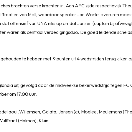
ches brachten verse krachten in. Aan AFC zijde respectievlijk Theu
ffraat en van Moll, waardoor speaker Jan Wortel overuren moes
n slot offensief van UNA niks op omdat Jansen (captain bij afwezig
er waren als centraal verdedigingsduo. De goed leidende scheids
 gehouden te hebben met 9 punten uit 4 wedstrijden terug kijken 
andia uit, gevolgd door de midweekse bekerwedstrijd tegen FC
ber om 17:00 uur
.
bdellaoui ,Willemsen, Galata, Jansen (c), Moelee, Meulemans (Theun
ulffraat (Halman), Kluin.