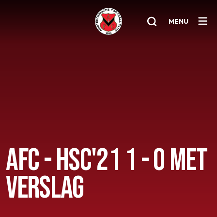
MENU
Home
AFC 1
Teams
Jeugd
Senioren
AFC - HSC'21 1 - 0 MET
Clubinfo
VERSLAG
Nieuwsoverzicht
Sponsoring