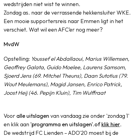
wedstrijden niet wist te winnen.
Zondag as. naar de verrassende hekkensluiter WKE.
Een mooie supportersreis naar Emmen ligt in het
verschiet. Wat wil een AFC’er nog meer?
MvdW
Opstelling:
Youssef el Abdallaoui, Marius Willemsen,
Geoffrey Galata, Guido Moelee, Laurens Samsom,
Sjoerd Jens (69. Mitchel Theuns), Daan Sutotius (79.
Wout Meulemans), Magid Jansen, Enrico Patrick,
Joost Heij (46. Pepijn Kluin), Tim Wulffraat
Voor
alle uitslagen
van vandaag zie onder 'zondag 1'
en klik aan
'programma en uitslagen'.of
klik hier
.
De wedstrijd FC Lienden – ADO'20 moest bij de