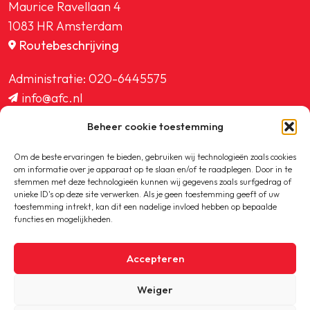
Maurice Ravellaan 4
1083 HR Amsterdam
Routebeschrijving
Administratie:
020-6445575
info@afc.nl
website@afc.nl
Beheer cookie toestemming
wedstrijdzaken@afc.nl
ledenadministratie@afc.nl
Om de beste ervaringen te bieden, gebruiken wij technologieën zoals cookies
om informatie over je apparaat op te slaan en/of te raadplegen. Door in te
stemmen met deze technologieën kunnen wij gegevens zoals surfgedrag of
unieke ID's op deze site verwerken. Als je geen toestemming geeft of uw
toestemming intrekt, kan dit een nadelige invloed hebben op bepaalde
functies en mogelijkheden.
Copyright © 2020-2026 AFC
Accepteren
Privacybeleid
Weiger