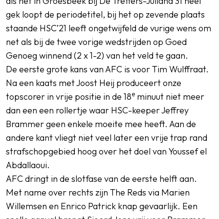
als het in Groesbeek bij De Treffers-Juliana’31 heel
gek loopt de periodetitel, bij het op zevende plaats
staande HSC’21 leeft ongetwijfeld de vurige wens om
net als bij de twee vorige wedstrijden op Goed
Genoeg winnend (2 x 1-2) van het veld te gaan.
De eerste grote kans van AFC is voor Tim Wulffraat.
Na een kaats met Joost Heij produceert onze
e
topscorer in vrije positie in de 18
minuut niet meer
dan een een rollertje waar HSC-keeper Jeffrey
Brammer geen enkele moeite mee heeft. Aan de
andere kant vliegt niet veel later een vrije trap rand
strafschopgebied hoog over het doel van Youssef el
Abdallaoui.
AFC dringt in de slotfase van de eerste helft aan.
Met name over rechts zijn The Reds via Marien
Willemsen en Enrico Patrick knap gevaarlijk. Een