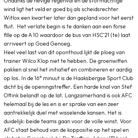
Ondanks de hevige regenval en de stormachtige
wind ligt het veld er goed bij als scheidsrechter
Witlox een kwartier later dan gepland voor het eerst
fluit. Het verlate begin is te danken aan een forse
fille op de A 10 waardoor de bus van HSC’21 (te) laat
arriveert op Goed Genoeg.
Heel veel last van dit oponthoud lijkt de ploeg van
trainer Wilco Klop niet te hebben. De groenwitten
pakken al snel het initiatief en combineren er aardig
e
op los. In de 16
minuut is de Haaksbergse Sport Club
dicht bij de openingstreffer. Een harde knal van Stef
Ottink belandt op de lat. Langzamerhand is ook AFC
helemaal bij de les en is er sprake van een zeer
aantrekkelijk duel met wisselende kansen. Het is
duidelijk: beide teams gaan voor de volle winst. Voor
AFC staat behoud van de koppositie op het spel en