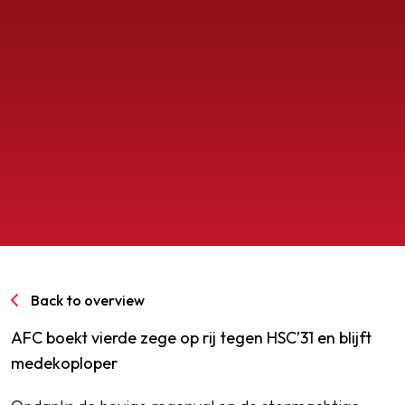
SPORTPARK GOED GENOEG
LIDMAATSCHAP
CONTACT
Back to overview
AFC boekt vierde zege op rij tegen HSC’31 en blijft
medekoploper