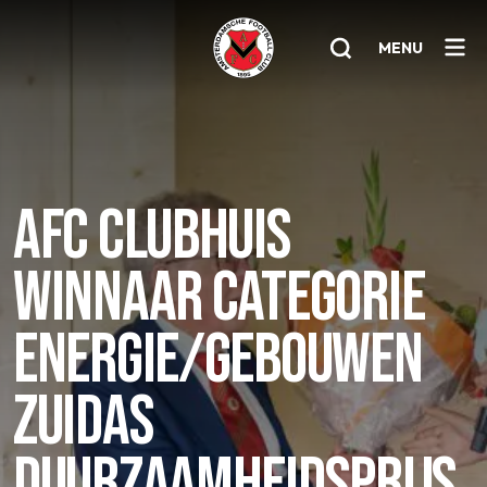
MENU
Home
AFC 1
AFC CLUBHUIS
Teams
WINNAAR CATEGORIE
Jeugd
Senioren
ENERGIE/GEBOUWEN
Clubinfo
ZUIDAS
Nieuwsoverzicht
DUURZAAMHEIDSPRIJS
Sponsoring