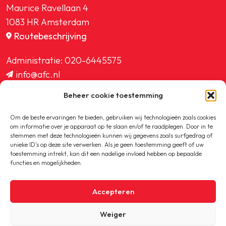
Maurice Ravellaan 4
1083 HR Amsterdam
Routebeschrijving
Administratie:
020-6445575
info@afc.nl
website@afc.nl
Beheer cookie toestemming
wedstrijdzaken@afc.nl
ledenadministratie@afc.nl
Om de beste ervaringen te bieden, gebruiken wij technologieën zoals cookies
om informatie over je apparaat op te slaan en/of te raadplegen. Door in te
stemmen met deze technologieën kunnen wij gegevens zoals surfgedrag of
unieke ID's op deze site verwerken. Als je geen toestemming geeft of uw
toestemming intrekt, kan dit een nadelige invloed hebben op bepaalde
functies en mogelijkheden.
Copyright © 2020-2026 AFC
Accepteren
Privacybeleid
Weiger