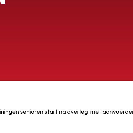
OEG
iningen senioren start na overleg met aanvoerd