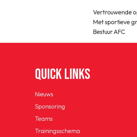
Vertrouwende op
Met sportieve gr
Bestuur AFC
QUICK LINKS
Nieuws
Sponsoring
Teams
Trainingsschema