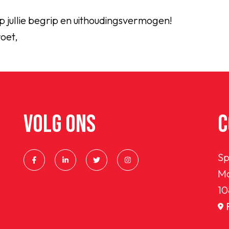
 jullie begrip en uithoudingsvermogen!
oet,
VOLG ONS
C
Sp
Ma
10