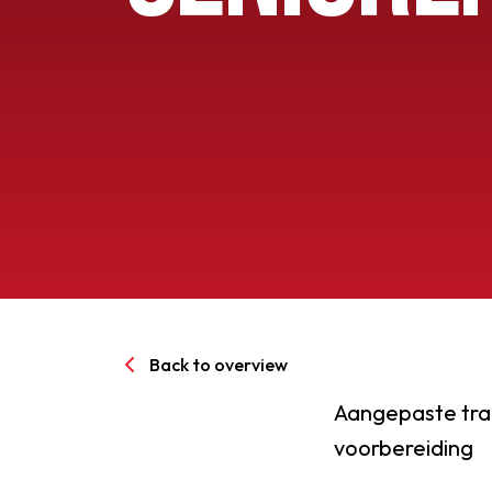
Senioren
Clubinfo
Nieuwsoverzicht
Sponsoring
SPORTPARK GOED GEN
Back to overview
LIDMAATSCHAP
Aangepaste tra
voorbereiding
CONTACT