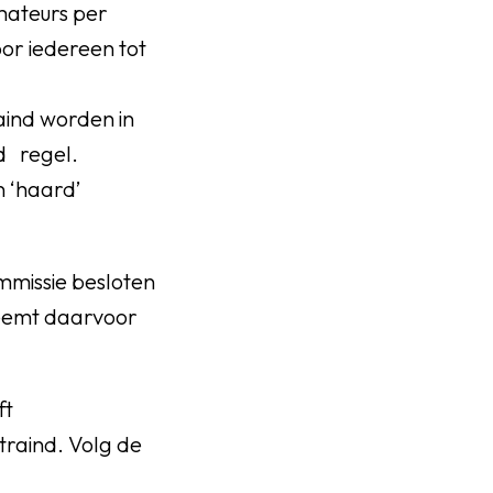
mateurs per
oor iedereen tot
raind worden in
d regel.
 ‘haard’
mmissie besloten
neemt daarvoor
ft
traind. Volg de