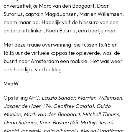
onverzettelijke Marc van den Boogaart, Daan
Sutorius, captain Magid Jansen, Marien Willemsen,
noem maar op. Hopelijk valt de blessure van een
andere uitblinker, Koen Bosma, een beetje mee.
Met deze fraaie overwinning, die tussen 15.45 en
16.15 uur de virtuele koppositie opleverde, was de
busrit naar Amsterdam een makkie. Het was weer
een heerlijke voetbaldag.
MvdW
Opstelling AFC
: Laszlo Sandor, Marrien Willemsen,
Jasper de Haer (74. Geoffrey Galata), Guido
Moelee, Mark van den Boogaart, Mitchell Theuns,
Daan Sutorius, Koen Bosma (45. Mathijs Jesse),
Magid Jansen©, Edip Biberoglu, Melvin Grootfaam