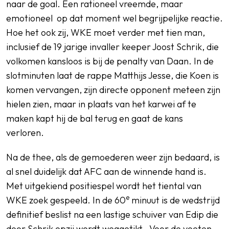
naar de goal. Een rationeel vreemde, maar
emotioneel op dat moment wel begrijpelijke reactie.
Hoe het ook zij, WKE moet verder met tien man,
inclusief de 19 jarige invaller keeper Joost Schrik, die
volkomen kansloos is bij de penalty van Daan. In de
slotminuten laat de rappe Matthijs Jesse, die Koen is
komen vervangen, zijn directe opponent meteen zijn
hielen zien, maar in plaats van het karwei af te
maken kapt hij de bal terug en gaat de kans
verloren.
Na de thee, als de gemoederen weer zijn bedaard, is
al snel duidelijk dat AFC aan de winnende hand is.
Met uitgekiend positiespel wordt het tiental van
e
WKE zoek gespeeld. In de 60
minuut is de wedstrijd
definitief beslist na een lastige schuiver van Edip die
door Schrik opzij wordt weggetikt. Voor de voeten