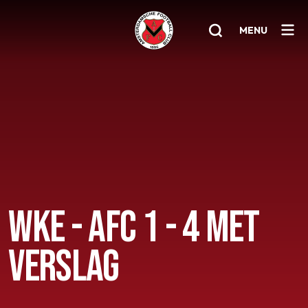
MENU
Home
AFC 1
Teams
Jeugd
Senioren
WKE - AFC 1 - 4 MET
Clubinfo
VERSLAG
Nieuwsoverzicht
Sponsoring