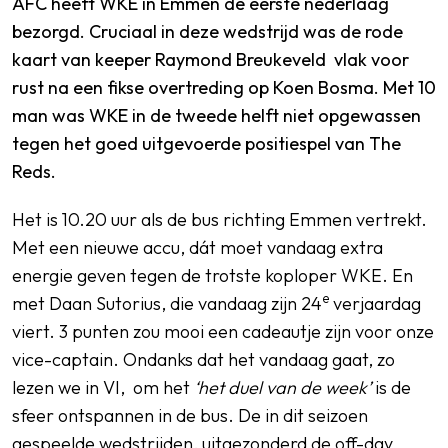
AFC heeft WKE in Emmen de eerste nederlaag
bezorgd. Cruciaal in deze wedstrijd was de rode
kaart van keeper Raymond Breukeveld vlak voor
rust na een fikse overtreding op Koen Bosma. Met 10
man was WKE in de tweede helft niet opgewassen
tegen het goed uitgevoerde positiespel van The
Reds.
Het is 10.20 uur als de bus richting Emmen vertrekt.
Met een nieuwe accu, dát moet vandaag extra
energie geven tegen de trotste koploper WKE. En
e
met Daan Sutorius, die vandaag zijn 24
verjaardag
viert. 3 punten zou mooi een cadeautje zijn voor onze
vice-captain. Ondanks dat het vandaag gaat, zo
lezen we in VI, om het
‘het duel van de week’
is de
sfeer ontspannen in de bus. De in dit seizoen
gespeelde wedstrijden, uitgezonderd de off-day