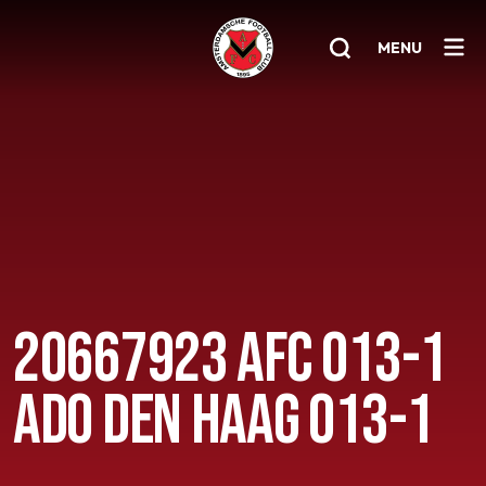
MENU
Home
AFC 1
Teams
Jeugd
Senioren
20667923 AFC O13-1
Clubinfo
ADO DEN HAAG O13-1
Nieuwsoverzicht
Sponsoring