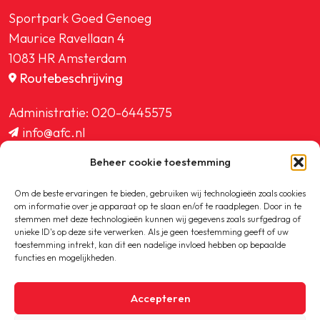
Sportpark Goed Genoeg
Maurice Ravellaan 4
1083 HR Amsterdam
Routebeschrijving
Administratie:
020-6445575
info@afc.nl
website@afc.nl
Beheer cookie toestemming
wedstrijdzaken@afc.nl
ledenadministratie@afc.nl
Om de beste ervaringen te bieden, gebruiken wij technologieën zoals cookies
om informatie over je apparaat op te slaan en/of te raadplegen. Door in te
stemmen met deze technologieën kunnen wij gegevens zoals surfgedrag of
unieke ID's op deze site verwerken. Als je geen toestemming geeft of uw
toestemming intrekt, kan dit een nadelige invloed hebben op bepaalde
functies en mogelijkheden.
Copyright © 2020-2026 AFC
Accepteren
Privacybeleid