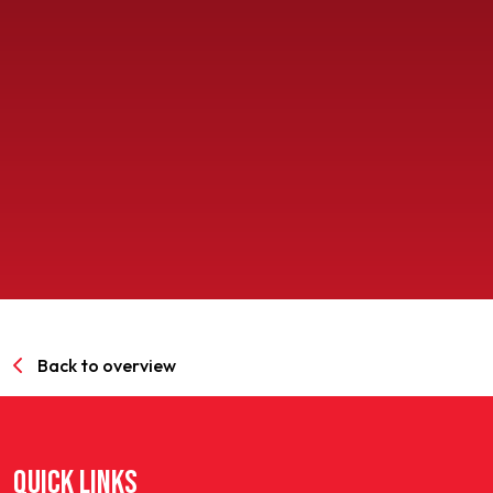
SPORTPARK GOED GENOEG
LIDMAATSCHAP
CONTACT
Back to overview
QUICK LINKS