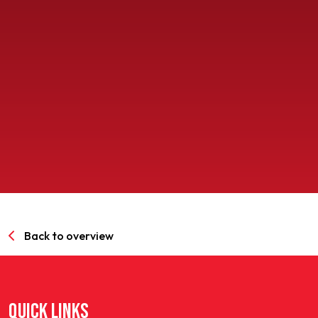
SPORTPARK GOED GENOEG
LIDMAATSCHAP
CONTACT
Back to overview
QUICK LINKS