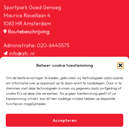
Sportpark Goed Genoeg
Maurice Ravellaan 4
1083 HR Amsterdam
Routebeschrijving
Administratie:
020-6445575
info@afc.nl
website@afc.nl
Beheer cookie toestemming
wedstrijdzaken@afc.nl
ledenadministratie@afc.nl
Om de beste ervaringen te bieden, gebruiken wij technologieën zoals cookies
om informatie over je apparaat op te slaan en/of te raadplegen. Door in te
stemmen met deze technologieën kunnen wij gegevens zoals surfgedrag of
unieke ID's op deze site verwerken. Als je geen toestemming geeft of uw
toestemming intrekt, kan dit een nadelige invloed hebben op bepaalde
functies en mogelijkheden.
Copyright © 2020-2026 AFC
Accepteren
Privacybeleid