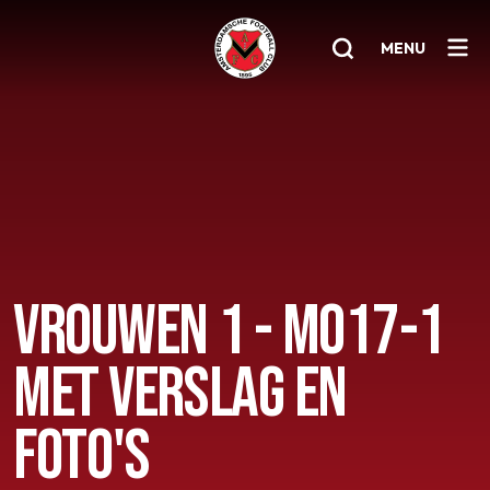
MENU
Home
AFC 1
Teams
Jeugd
VROUWEN 1 - MO17-1
Senioren
MET VERSLAG EN
Clubinfo
Nieuwsoverzicht
FOTO'S
Sponsoring