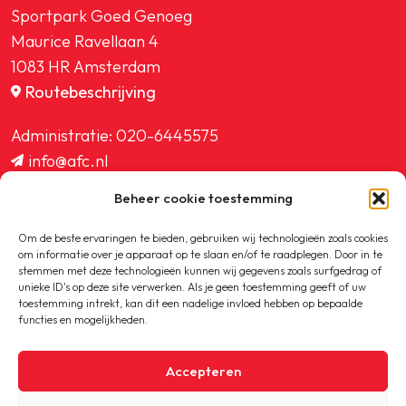
Sportpark Goed Genoeg
Maurice Ravellaan 4
1083 HR Amsterdam
Routebeschrijving
Administratie:
020-6445575
info@afc.nl
website@afc.nl
Beheer cookie toestemming
wedstrijdzaken@afc.nl
ledenadministratie@afc.nl
Om de beste ervaringen te bieden, gebruiken wij technologieën zoals cookies
om informatie over je apparaat op te slaan en/of te raadplegen. Door in te
stemmen met deze technologieën kunnen wij gegevens zoals surfgedrag of
unieke ID's op deze site verwerken. Als je geen toestemming geeft of uw
toestemming intrekt, kan dit een nadelige invloed hebben op bepaalde
functies en mogelijkheden.
Copyright © 2020-2026 AFC
Accepteren
Privacybeleid