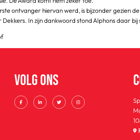
ie. De Award komt hem zeker toe.
 eerste ontvanger hiervan werd, is bijzonder gezien 
 Dekkers. In zijn dankwoord stond Alphons daar bij s
of
VOLG ONS
C
Sp
Ma
10