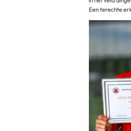
in het veld ding
Een terechte erke