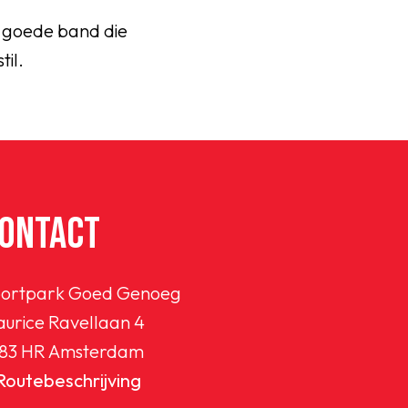
de goede band die
til.
ONTACT
ortpark Goed Genoeg
urice Ravellaan 4
83 HR Amsterdam
Routebeschrijving