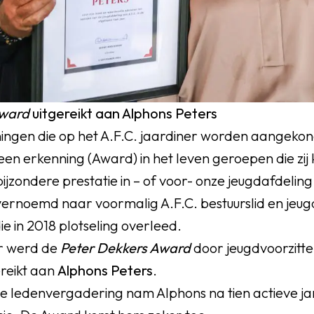
Award
uitgereikt aan Alphons Peters
ingen die op het A.F.C. jaardiner worden aangekon
en erkenning (Award) in het leven geroepen die zij 
ijzondere prestatie in – of voor- onze jeugdafdeling 
vernoemd naar voormalig A.F.C. bestuurslid en jeug
ie in 2018 plotseling overleed.
r werd de
Peter Dekkers Award
door jeugdvoorzitt
ereikt aan
Alphons Peters
.
te ledenvergadering nam Alphons na tien actieve ja