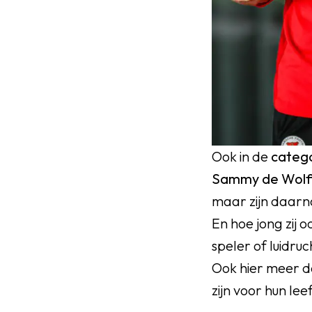
Ook in de
catego
Sammy de Wolf
maar zijn daarna
En hoe jong zij o
speler of luidruc
Ook hier meer da
zijn voor hun lee