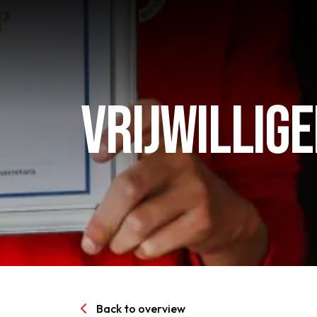
VRIJWILLIGE
Home
AFC 1
Teams
Jeugd
Back to overview