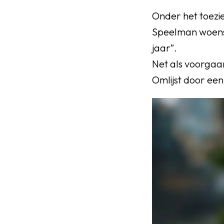
Senioren
Onder het toezie
Speelman woensda
Clubinfo
jaar”.
Nieuwsoverzicht
Net als voorgaa
Omlijst door een
Sponsoring
SPORTPARK GOED GEN
LIDMAATSCHAP
CONTACT