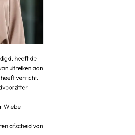
digd, heeft de
kan uitreiken aan
heeft verricht.
dvoorzitter
er Wiebe
ren afscheid van