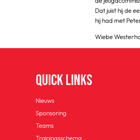
de jeugdcommiss
Dat juist hij de
hij had met Peter
Wiebe Westerh
QUICK LINKS
Nieuws
Sponsoring
Teams
Trainingsschema