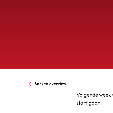
Senioren
Clubinfo
Nieuwsoverzicht
Sponsoring
SPORTPARK GOED GEN
Back to overview
LIDMAATSCHAP
Volgende week vr
start gaan.
CONTACT