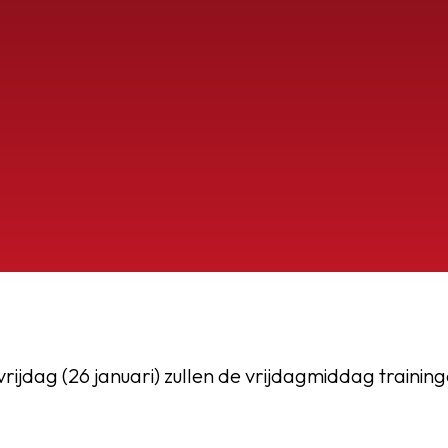
OEG
ijdag (26 januari) zullen de vrijdagmiddag trainin