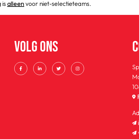
 is
alleen
​ voor niet-selectieteams.
VOLG ONS
C
Sp
Ma
10
Ad