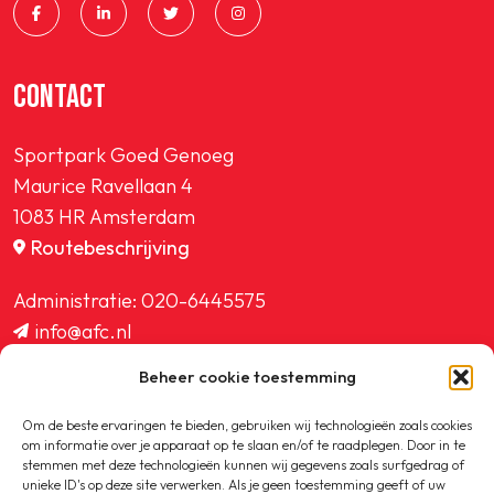
CONTACT
Sportpark Goed Genoeg
Maurice Ravellaan 4
1083 HR Amsterdam
Routebeschrijving
Administratie:
020-6445575
info@afc.nl
website@afc.nl
Beheer cookie toestemming
wedstrijdzaken@afc.nl
ledenadministratie@afc.nl
Om de beste ervaringen te bieden, gebruiken wij technologieën zoals cookies
om informatie over je apparaat op te slaan en/of te raadplegen. Door in te
stemmen met deze technologieën kunnen wij gegevens zoals surfgedrag of
unieke ID's op deze site verwerken. Als je geen toestemming geeft of uw