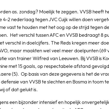
rden as. zondag? Moeilijk te zeggen. VVSB heeft he
e 4-2 nederlaag tegen JVC Cuijk willen doen verge
me vast te houden met het oog op de strijd tegen d
n. Het verschil tussen AFC en VVSB bedraagt 8 p
het verschil in doelcijfers. The Reds kregen meer d
BAVO, maar maakten wel veel meer doelpunten (69 v
tie van trainer Wilfred van Leeuwen. Bij VVSB is 
ne met 15 goals, op respectabele afstand gevolgd 
aere (5). Op basis van deze gegevens is het de vraag
en defensie van VVSB te slechten en Bosma in toom
ij of dat gelukt is.
ens een bijzonder intensief en hopelijk onvergetelij