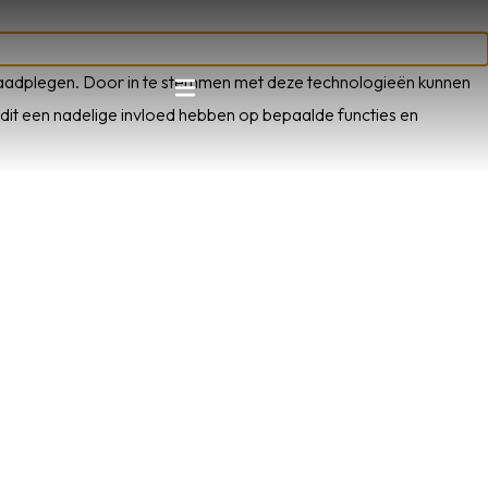
e raadplegen. Door in te stemmen met deze technologieën kunnen
 dit een nadelige invloed hebben op bepaalde functies en