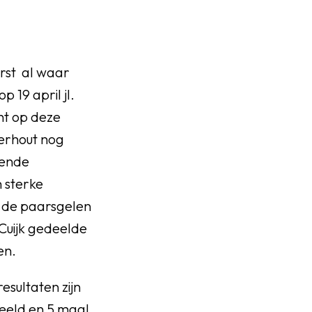
rst al waar
p 19 april jl.
ht op deze
kerhout nog
mende
 sterke
n de paarsgelen
Cuijk gedeelde
isen.
sultaten zijn
peeld en 5 maal