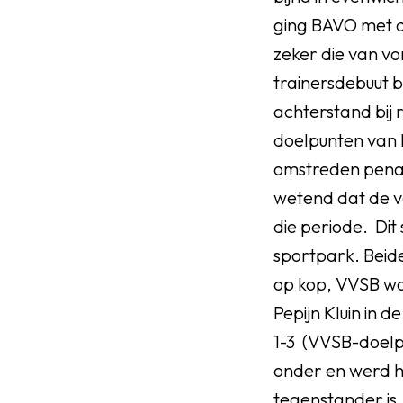
ging BAVO met de
zeker die van vo
trainersdebuut 
achterstand bij 
doelpunten van M
omstreden penal
wetend dat de v
die periode. Di
sportpark. Beid
op kop, VVSB wa
Pepijn Kluin in de
1-3 (VVSB-doelp
onder en werd h
tegenstander is.