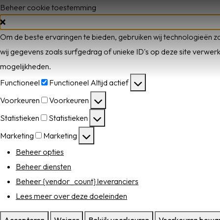
Beheer cookie toestemming
Om de beste ervaringen te bieden, gebruiken wij technologieën z
wij gegevens zoals surfgedrag of unieke ID's op deze site verwer
mogelijkheden.
Functioneel
Functioneel
Altijd actief
Voorkeuren
Voorkeuren
Home
Statistieken
Statistieken
AFC 1
Marketing
Marketing
Beheer opties
Teams
Beheer diensten
Beheer {vendor_count} leveranciers
Jeugd
Lees meer over deze doeleinden