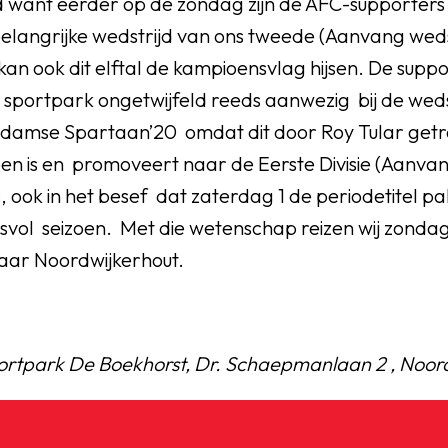
want eerder op de zondag zijn de AFC-supporters 
elangrijke wedstrijd van ons tweede (Aanvang wedst
t kan ook dit elftal de kampioensvlag hijsen. De sup
sportpark ongetwijfeld reeds aanwezig bij de wedst
rdamse Spartaan’20 omdat dit door Roy Tular getr
en is en promoveert naar de Eerste Divisie (Aanvan
s, ook in het besef dat zaterdag 1 de periodetitel p
vol seizoen. Met die wetenschap reizen wij zondag 
aar Noordwijkerhout.
ortpark De Boekhorst, Dr. Schaepmanlaan 2 , Noo