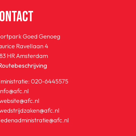
ONTACT
ortpark Goed Genoeg
urice Ravellaan 4
83 HR Amsterdam
Routebeschrijving
ministratie:
020-6445575
info@afc.nl
website@afc.nl
wedstrijdzaken@afc.nl
ledenadministratie@afc.nl