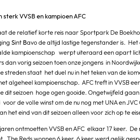
en sterk VVSB en kampioen AFC
at de relatief korte reis naar Sportpark De Boekho
ging
S
int
B
avo de altijd lastige tegenstander is. Het o
de kampioenschap werpt uiteraard een apart lic
rs dan vorig seizoen toen onze jongens in Noordwij
e streden staat het duel nu in het teken van de ko
het algeheel kampioenschap. AFC treft in VVSB een
ie dit seizoen hoge ogen gooide. Ongetwijfeld gaa
d voor de volle winst om de nu nog met UNA en JVC 
n het eind van dit seizoen alleen voor zich op te e
jaren ontmoetten VVSB en AFC elkaar 17 keer. De re
ht. The Reds wonnen 6 keer, 6 keer werd gelijk ges