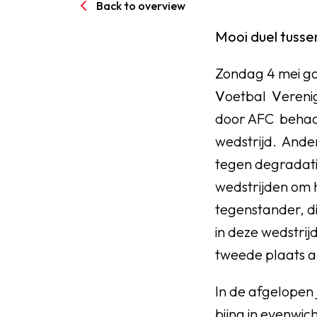
Back to overview
Mooi duel tuss
Zondag 4 mei ga
V
oetbal
V
ereni
door AFC behaal
wedstrijd. Ande
tegen degradati
wedstrijden om 
tegenstander, d
in deze wedstrij
tweede plaats aa
In de afgelopen 
bijna in evenwic