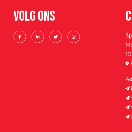
VOLG ONS
C
Sp
Ma
10
Ad