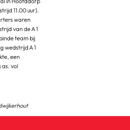
al in Hoofddorp
rijd 11.00 uur).
porters waren
rijd van de A 1
ainde team bij
g wedstrijd A 1
akte, een
as. vol
rdwijkerhout