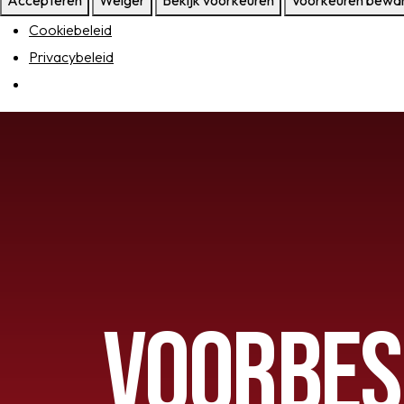
Accepteren
Weiger
Bekijk voorkeuren
Voorkeuren bewa
Senioren
Cookiebeleid
Privacybeleid
Clubinfo
Nieuwsoverzicht
Sponsoring
SPORTPARK GOED GEN
VOORBES
LIDMAATSCHAP
CONTACT