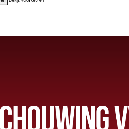
ren
Bekijk voorkeuren
OEG
CHOUWING V