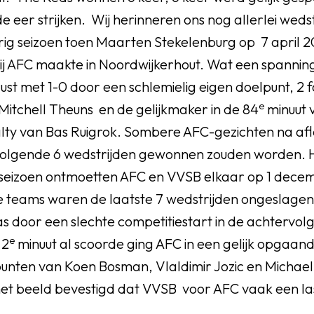
 eer strijken. Wij herinneren ons nog allerlei weds
rig seizoen toen Maarten Stekelenburg op 7 april 20
bij AFC maakte in Noordwijkerhout. Wat een spannin
rust met 1-0 door een schlemielig eigen doelpunt, 2 
e
itchell Theuns en de gelijkmaker in de 84
minuut 
ty van Bas Ruigrok. Sombere AFC-gezichten na aflo
olgende 6 wedstrijden gewonnen zouden worden. H
t seizoen ontmoetten AFC en VVSB elkaar op 1 dece
e teams waren de laatste 7 wedstrijden ongeslagen
s door een slechte competitiestart in de achtervol
e
 2
minuut al scoorde ging AFC in een gelijk opgaan
unten van Koen Bosman, Vlaldimir Jozic en Michael
et beeld bevestigd dat VVSB voor AFC vaak een la