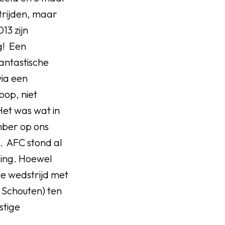
trijden, maar
13 zijn
g! Een
fantastische
via een
op, niet
et was wat in
mber op ons
. AFC stond al
ging. Hoewel
de wedstrijd met
 Schouten) ten
stige