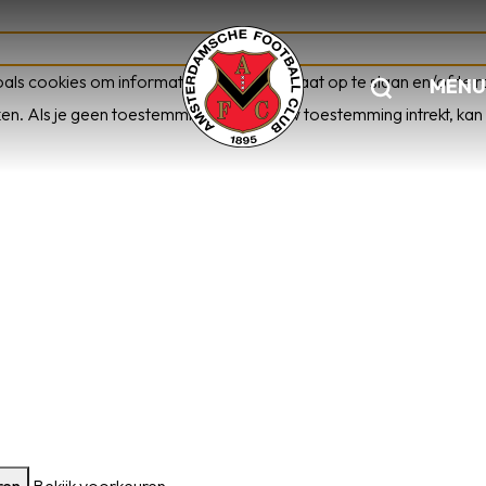
oals cookies om informatie over je apparaat op te slaan en/of t
MENU
ken. Als je geen toestemming geeft of uw toestemming intrekt, kan