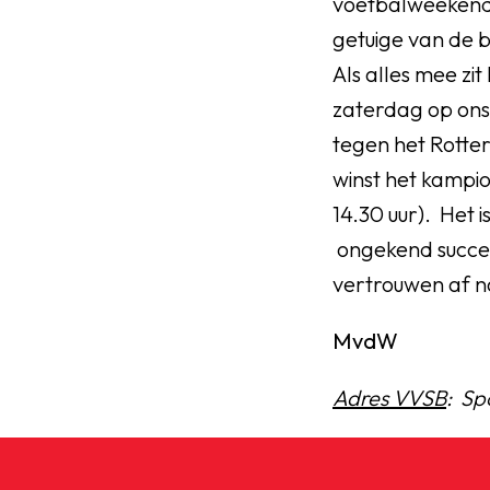
voetbalweekend 
getuige van de b
Als alles mee zi
zaterdag op ons 
tegen het Rotte
winst het kampio
14.30 uur). Het i
ongekend succes
vertrouwen af n
MvdW
Adres VVSB
: Sp