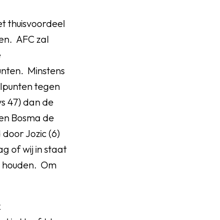
t thuisvoordeel
ten. AFC zal
e
unten. Minstens
oelpunten tegen
s 47) dan de
Koen Bosma de
door Jozic (6)
 of wij in staat
 te houden. Om
k