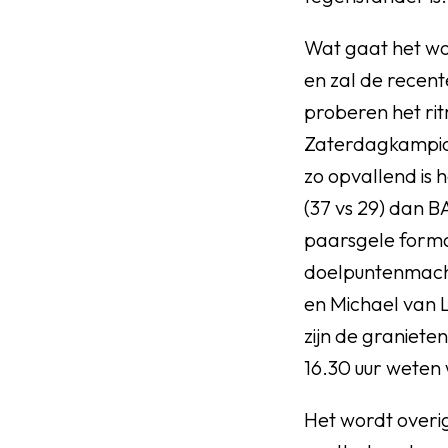
Wat gaat het wo
en zal de recent
proberen het rit
Zaterdagkampioe
zo opvallend is 
(37 vs 29) dan 
paarsgele forma
doelpuntenmachi
en Michael van L
zijn de graniet
16.30 uur weten w
Het wordt overig