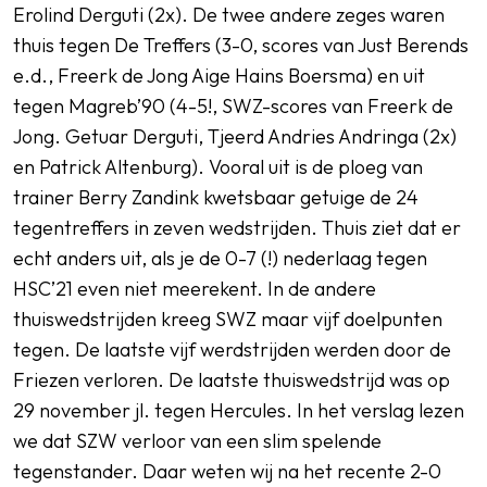
Erolind Derguti (2x). De twee andere zeges waren
thuis tegen De Treffers (3-0, scores van Just Berends
e.d., Freerk de Jong Aige Hains Boersma) en uit
tegen Magreb’90 (4-5!, SWZ-scores van Freerk de
Jong. Getuar Derguti, Tjeerd Andries Andringa (2x)
en Patrick Altenburg). Vooral uit is de ploeg van
trainer Berry Zandink kwetsbaar getuige de 24
tegentreffers in zeven wedstrijden. Thuis ziet dat er
echt anders uit, als je de 0-7 (!) nederlaag tegen
HSC’21 even niet meerekent. In de andere
thuiswedstrijden kreeg SWZ maar vijf doelpunten
tegen. De laatste vijf werdstrijden werden door de
Friezen verloren. De laatste thuiswedstrijd was op
29 november jl. tegen Hercules. In het verslag lezen
we dat SZW verloor van een slim spelende
tegenstander. Daar weten wij na het recente 2-0