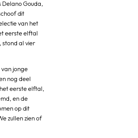
its Delano Gouda,
choof dit
electie van het
t eerste elftal
 stond al vier
g van jonge
oen nog deel
et eerste elftal,
emd, en de
omen op dit
We zullen zien of