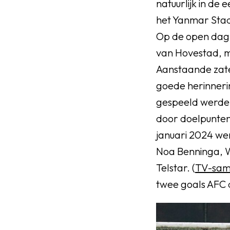
natuurlijk in de
het Yanmar Stad
Op de open dag v
van Hovestad, ma
Aanstaande zate
goede herinnerin
gespeeld werden
door doelpunten 
januari 2024 wer
Noa Benninga, We
Telstar. (
TV-sam
twee goals AFC 