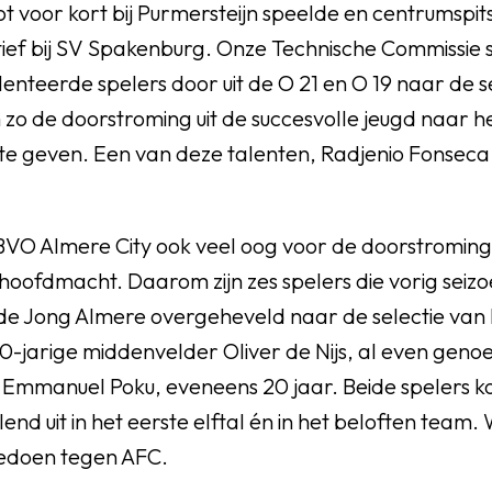
 tot voor kort bij Purmersteijn speelde en centrumsp
tief bij SV Spakenburg. Onze Technische Commissie s
lenteerde spelers door uit de O 21 en O 19 naar de s
m zo de doorstroming uit de succesvolle jeugd naar he
te geven. Een van deze talenten, Radjenio Fonseca,
 BVO Almere City ook veel oog voor de doorstromin
hoofdmacht. Daarom zijn zes spelers die vorig seiz
e Jong Almere overgeheveld naar de selectie van h
-jarige middenvelder Oliver de Nijs, al even geno
r Emmanuel Poku, eveneens 20 jaar. Beide spelers k
d uit in het eerste elftal én in het beloften team. 
edoen tegen AFC.