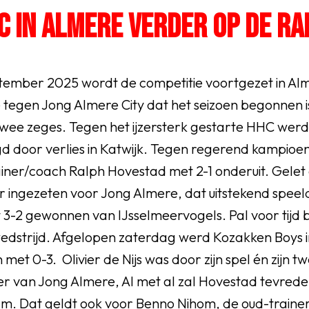
FC IN ALMERE VERDER OP DE RA
tember 2025 wordt de competitie voortgezet in Alme
 tegen Jong Almere City dat het seizoen begonnen 
ee zeges. Tegen het ijzersterk gestarte HHC werd 
d door verlies in Katwijk. Tegen regerend kampioen
ainer/coach Ralph Hovestad met 2-1 onderuit. Gelet
r ingezeten voor Jong Almere, dat uitstekend spee
 3-2 gewonnen van IJsselmeervogels. Pal voor tijd b
OEG
wedstrijd. Afgelopen zaterdag werd Kozakken Boy
 met 0-3. Olivier de Nijs was door zijn spel én zijn 
ker van Jong Almere, Al met al zal Hovestad tevreden
eam. Dat geldt ook voor Benno Nihom, de oud-trainer