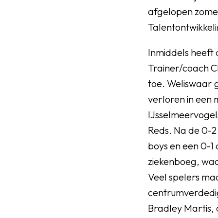
afgelopen zomer
Talentontwikkeli
Inmiddels heeft 
Trainer/coach Ch
toe. Weliswaar 
verloren in een 
IJsselmeervogels
Reds. Na de 0-2 
boys en een 0-1 
ziekenboeg, waa
Veel spelers ma
centrumverdedi
Bradley Martis, 