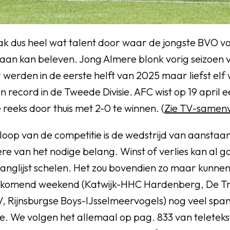
rak dus heel wat talent door waar de jongste BVO 
 aan kan beleven. Jong Almere blonk vorig seizoen 
Er werden in de eerste helft van 2025 maar liefst elf
n record in de Tweede Divisie. AFC wist op 19 april e
eeks door thuis met 2-0 te winnen. (
Zie TV-samenv
rloop van de competitie is de wedstrijd van aansta
re van het nodige belang. Winst of verlies kan al 
anglijst schelen. Het zou bovendien zo maar kunnen
 komend weekend (Katwijk-HHC Hardenberg, De Tr
 Rijnsburgse Boys-IJsselmeervogels) nog veel spa
e. We volgen het allemaal op pag. 833 van teletekst