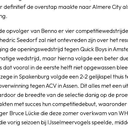
 definitief de overstap maakte naar Almere City a
ng.
de opvolger van Benno er vier competitiewedstrijde
edric Seedorf zal niet ontevreden zijn over het res
ging de openingswedstrijd tegen Quick Boys in Ams
matige wedstrijd, maar hierna volgde een beter du
 dat vooral in de eerste helft niet opgewassen ble
zege in Spakenburg volgde een 2-2 gelijkspel thuis
overwinning tegen ACV in Assen. Dit alles met een ui
rdoor de breedte van de selectie danig op de proe
akten met succes hun competitiedebuut, waaronder
ger Bruce Lücke die deze zomer overkwam van WH
die vorig seizoen bij IJsselmeervogels speelde, mid