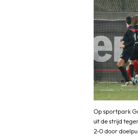
Op sportpark Go
uit de strijd teg
2-0 door doelpun