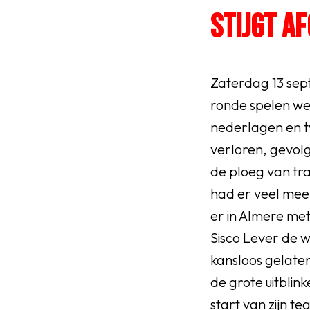
Senioren
STIJGT A
Clubinfo
Zaterdag 13 sep
Nieuwsoverzicht
ronde spelen we
nederlagen en tw
Sponsoring
verloren, gevolg
de ploeg van tr
had er veel mee
er in Almere met
SPORTPARK GOED GEN
Sisco Lever de 
LIDMAATSCHAP
kansloos gelaten
de grote uitblin
CONTACT
start van zijn t