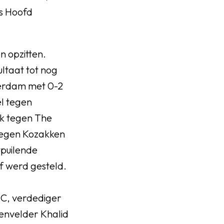
ls Hoofd
n opzitten.
ultaat tot nog
terdam met 0-2
el tegen
ek tegen The
 tegen Kozakken
tpuilende
f werd gesteld.
C, verdediger
denvelder Khalid