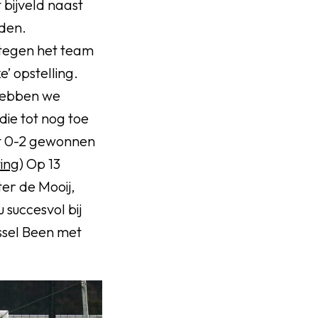
 bijveld naast
den.
 tegen het team
’ opstelling.
hebben we
ie tot nog toe
et 0-2 gewonnen
ing
) Op 13
ter de Mooij,
 succesvol bij
ssel Been met