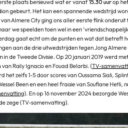
 eerste plaats benieuwd wat er vanaf
15.30 uur
op het
ion gebeurt. Het kan een spannende wedstrijd wor
an Almere City ging ons aller eerste flink onderuit
ar we speelden toen wel in een ‘vriendschappelijke
rdag gaat echt om de punten en wat dat betreft 
gen aan de drie uitwedstrijden tegen Jong Almere d
 in de Tweede Divisie. Op 20 januari 2019 werd m
van Raily Ignacio en Fouad Belarbi. (
TV-samenvatt
d het zelfs 1-5 door scores van Oussama Siali, Splin
ssel Been en een heel fraaie van Soufiane Hetli, nu
envatting
). En op 16 november 2024 bezorgde We
de zege (TV-samenvatting).