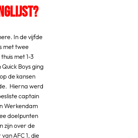
NGLIJST?
re. In de vijfde
is met twee
thuis met 1-3
 Quick Boys ging
 op de kansen
lde. Hierna werd
esliste captain
s in Werkendam
twee doelpunten
 zijn over de
 van AFC 1, die