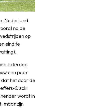
van Nederland
vooral na de
 wedstrijden op
en eind te
atting
).
ande zaterdag
gauw een paar
 dat het door de
effers-Quick
nnender wordt in
, maar zijn