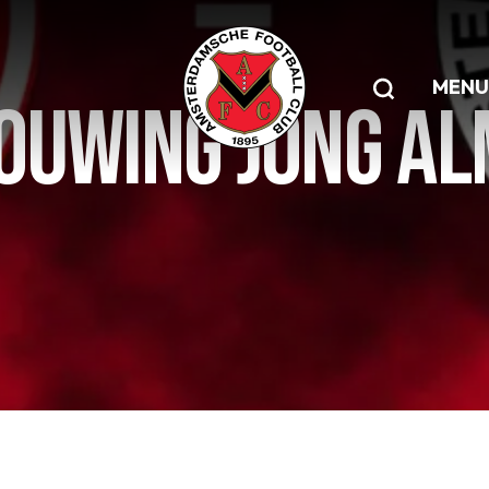
MENU
UWING JONG ALM