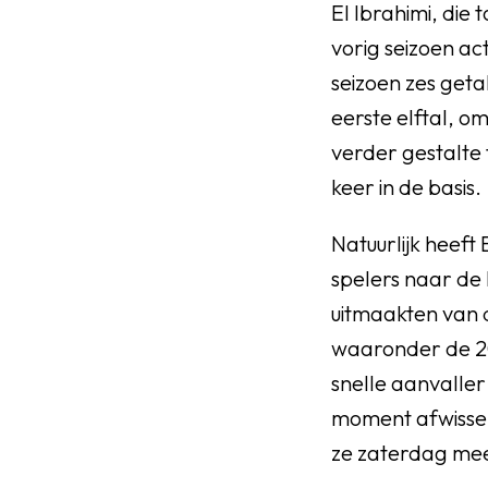
El Ibrahimi, die
vorig seizoen ac
seizoen zes geta
eerste elftal, o
verder gestalte 
keer in de basis.
Natuurlijk heeft
spelers naar de 
uitmaakten van d
waaronder de 20
snelle aanvalle
moment afwisselen
ze zaterdag me