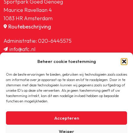
Sportpark Goed Genoeg
Maurice Ravellaan 4
1083 HR Amsterdam
Routebeschrijving
Administratie:
020-6445575
info@afc.nl
website@afc.nl
Beheer cookie toestemming
wedstrijdzaken@afc.nl
ledenadministratie@afc.nl
Om de beste ervaringen te bieden, gebruiken wij technologieën zoals cookies
om informatie over je apparaat op te slaan en/of te raadplegen. Door in te
stemmen met deze technologieën kunnen wij gegevens zoals surfgedrag of
unieke ID's op deze site verwerken. Als je geen toestemming geeft of uw
toestemming intrekt, kan dit een nadelige invloed hebben op bepaalde
functies en mogelijkheden.
Copyright © 2020-2026 AFC
Accepteren
Privacybeleid
Weiger