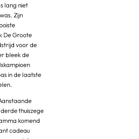
 lang niet
was. Zijn
ooiste
rk De Groote
strijd voor de
er bleek de
ndskampioen
as in de laatste
elen.
. Aanstaande
 derde thuiszege
rogramma komend
want cadeau