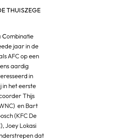
DE THUISZEGE
a
C
ombinatie
ede jaar in de
 als AFC op een
gens aardig
teresseerd in
 in het eerste
coorder Thijs
(WNC) en Bart
jbosch (KFC De
), Joey Lokasi
onderstrepen dat