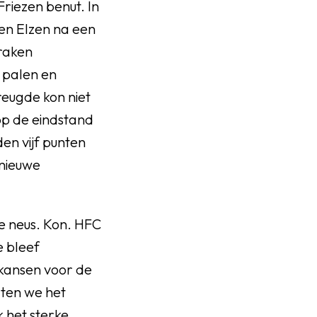
riezen benut. In
den Elzen na een
braken
 palen en
reugde kon niet
op de eindstand
en vijf punten
 nieuwe
e neus. Kon. HFC
e bleef
 kansen voor de
aten we het
 het sterke