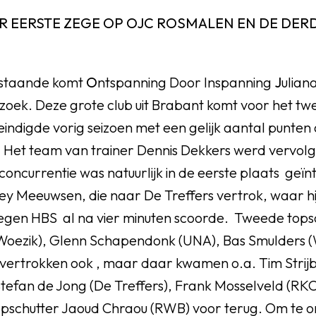
R EERSTE ZEGE OP OJC ROSMALEN EN DE DER
staande komt
O
ntspanning Door Inspanning
J
ulian
zoek. Deze grote club uit Brabant komt voor het twe
 eindigde vorig seizoen met een gelijk aantal punten
 Het team van trainer Dennis Dekkers werd vervol
concurrentie was natuurlijk in de eerste plaats geïn
y Meeuwsen, die naar De Treffers vertrok, waar hij
tegen HBS al na vier minuten scoorde. Tweede tops
Woezik), Glenn Schapendonk (UNA), Bas Smulders 
) vertrokken ook , maar daar kwamen o.a. Tim Stri
tefan de Jong (De Treffers), Frank Mosselveld (RKC
pschutter Jaoud Chraou (RWB) voor terug. Om te 