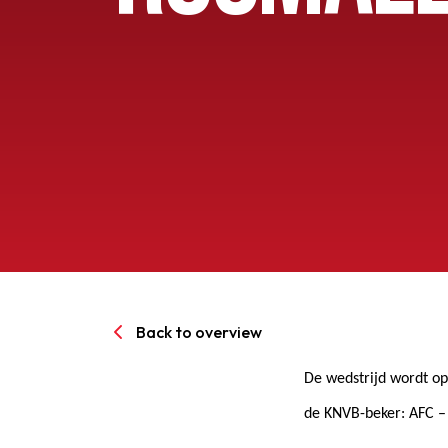
Senioren
Clubinfo
Nieuwsoverzicht
Sponsoring
SPORTPARK GOED GEN
Back to overview
LIDMAATSCHAP
De wedstrijd wordt op
de KNVB-beker: AFC 
CONTACT