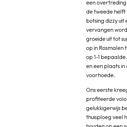
een overtreding 
de tweede helft 
botsing dizzy ui
vervangen worde
groeide uit tot 
op in Rosmalen t
op 1-1 bepaalde.
en een plaats i
voorhoede.
Ons eerste kree
profiteerde vol
gelukkigerwijs b
thuisploeg veel 
houden op een s