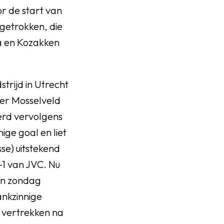
r de start van
getrokken, die
ta en Kozakken
trijd in Utrecht
er Mosselveld
erd vervolgens
ge goal en liet
sse) uitstekend
-1 van JVC. Nu
pen zondag
ankzinnige
d vertrekken na