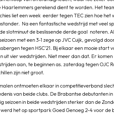
e Haarlemmers gerekend dient te worden. Het tea
gchies liet een week eerder tegen TEC zien hoe het
stander. Na een fantastische wedstrijd met veel spor
 de slotminuut de beslissende derde goal noteren. 
eizoen met een 3-1 zege op JVC Cuijk, gevolgd door
aksbergen tegen HSC’21. Bij elkaar een mooie start 
 uit vier wedstrijden. Niet meer dan dat. Er komen
rijden aan, te beginnen as. zaterdag tegen OJC 
hillen zijn niet groot.
alen ontmoeten elkaar in competitieverband slech
edenis van beide clubs. De Brabantse debutanten in
rig seizoen in beide wedstrijden sterker dan de Zo
4 werd het op sportpark Goed Genoeg 2-4 voor de 