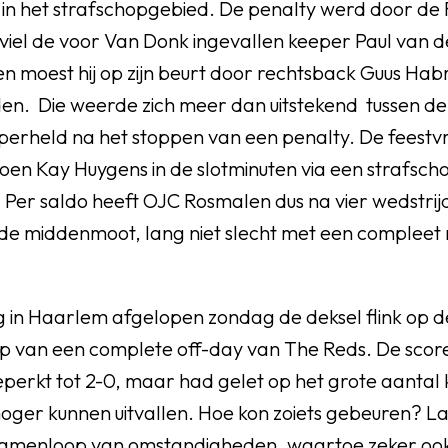
in het strafschopgebied. De penalty werd door de F
viel de voor Van Donk ingevallen keeper Paul van 
t en moest hij op zijn beurt door rechtsback Guus Ha
n. Die weerde zich meer dan uitstekend tussen de
superheld na het stoppen van een penalty. De feestv
oen Kay Huygens in de slotminuten via een strafsch
 Per saldo heeft OJC Rosmalen dus na vier wedstrijd
n de middenmoot, lang niet slecht met een compleet
g in Haarlem afgelopen zondag de deksel flink op d
op van een complete off-day van The Reds. De scor
eperkt tot 2-0, maar had gelet op het grote aantal
hoger kunnen uitvallen. Hoe kon zoiets gebeuren? L
amenloop van omstandigheden, waartoe zeker ook