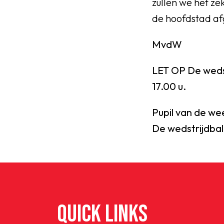
zullen we het ze
de hoofdstad afg
MvdW
LET OP De weds
17.00 u.
Pupil van de we
De wedstrijdbal
QUICK LINKS