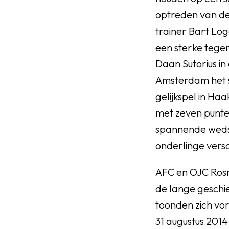
optreden van d
trainer Bart Lo
een sterke tegen
Daan Sutorius in
Amsterdam het s
gelijkspel in Ha
met zeven punten
spannende wedst
onderlinge versc
AFC en OJC Rosm
de lange geschi
toonden zich vo
31 augustus 201