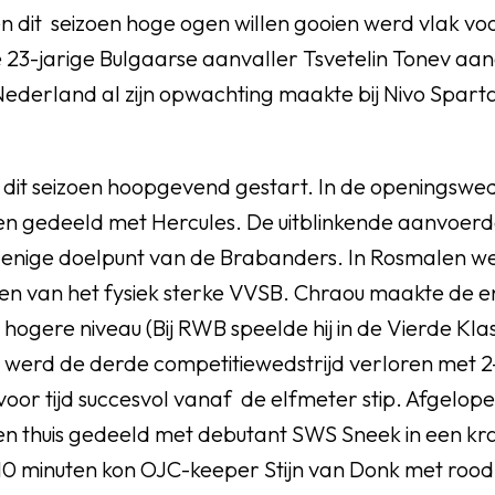
 dit seizoen hoge ogen willen gooien werd vlak voo
 23-jarige Bulgaarse aanvaller Tsvetelin Tonev aan
 Nederland al zijn opwachting maakte bij Nivo Spar
dit seizoen hoopgevend gestart. In de openingsweds
n gedeeld met Hercules. De uitblinkende aanvoerd
 enige doelpunt van de Brabanders. In Rosmalen w
n van het fysiek sterke VVSB. Chraou maakte de eni
it hogere niveau (Bij RWB speelde hij in de Vierde Kla
k werd de derde competitiewedstrijd verloren met 2
oor tijd succesvol vanaf de elfmeter stip. Afgelo
n thuis gedeeld met debutant SWS Sneek in een kr
 10 minuten kon OJC-keeper Stijn van Donk met roo