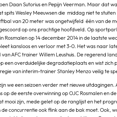
en Daan Sutorius en Pepijn Veerman. Maar dat was
spits Wesley Meeuwsen die middag niet te stuiten 
tiftbal van 20 meter was ongetwijfeld één van de m
 gescoord op ons prachtige hoofdveld. Op sportpa
in Rosmalen op 14 december 2014 in de laatste wed
leet kansloos en verloor met 3-0. Het was naar lat
jd van AFC trainer Willem Leushuis. De regerend la
p een overduidelijke degradatieplaats en wist zich p
regie van interim-trainer Stanley Menzo veilig te sp
zijn we een seizoen verder met nieuwe uitdagingen
s op de eerste overwinning op OJC Rosmalen en de
dat mooi zijn, mede gelet op de ranglijst en het p
de concurrentie ook flink aan de bak moet. Ook, 