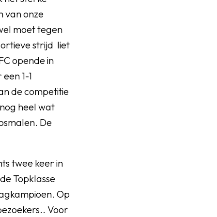
m van onze
 wel moet tegen
tieve strijd liet
AFC opende in
 een 1-1
van de competitie
 nog heel wat
Rosmalen. De
ts twee keer in
 de Topklasse
ndagkampioen. Op
bezoekers.. Voor