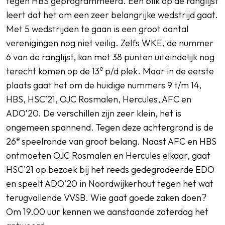
tegen HBS geprogrammeerd. Een blik op de ranglijst
leert dat het om een zeer belangrijke wedstrijd gaat.
Met 5 wedstrijden te gaan is een groot aantal
verenigingen nog niet veilig. Zelfs WKE, de nummer
6 van de ranglijst, kan met 38 punten uiteindelijk nog
e
terecht komen op de 13
p/d plek. Maar in de eerste
plaats gaat het om de huidige nummers 9 t/m 14,
HBS, HSC’21, OJC Rosmalen, Hercules, AFC en
ADO’20. De verschillen zijn zeer klein, het is
ongemeen spannend. Tegen deze achtergrond is de
e
26
speelronde van groot belang. Naast AFC en HBS
ontmoeten OJC Rosmalen en Hercules elkaar, gaat
HSC’21 op bezoek bij het reeds gedegradeerde EDO
en speelt ADO’20 in Noordwijkerhout tegen het wat
terugvallende VVSB. Wie gaat goede zaken doen?
Om 19.00 uur kennen we aanstaande zaterdag het