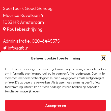
Sportpark Goed Genoeg
Maurice Ravellaan 4
1083 HR Amsterdam
Routebeschrijving
Administratie:
020-6445575
info@afc.nl
website@afc.nl
Beheer cookie toestemming
wedstrijdzaken@afc.nl
ledenadministratie@afc.nl
Om de beste ervaringen te bieden, gebruiken wij technologieën zoals cookies
om informatie over je apparaat op te slaan en/of te raadplegen. Door in te
stemmen met deze technologieën kunnen wij gegevens zoals surfgedrag of
unieke ID's op deze site verwerken. Als je geen toestemming geeft of uw
toestemming intrekt, kan dit een nadelige invloed hebben op bepaalde
functies en mogelijkheden.
Copyright © 2020-2026 AFC
Accepteren