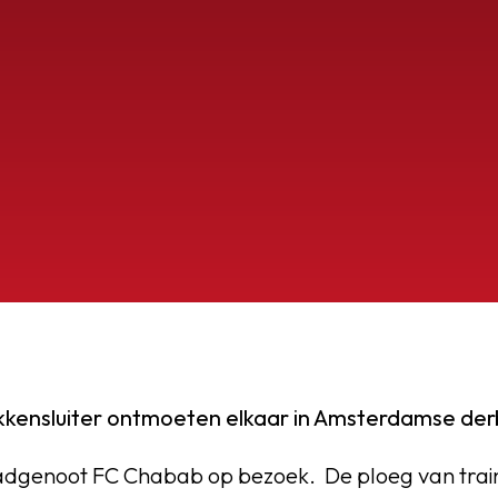
OEG
kkensluiter ontmoeten elkaar in Amsterdamse der
dgenoot FC Chabab op bezoek. De ploeg van trai