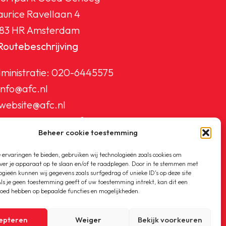
urice Ravellaan 4
83 HR Amsterdam
Routebeschrijving
ministratie:
020-6445575
info@afc.nl
website@afc.nl
wedstrijdzaken@afc.nl
Beheer cookie toestemming
ledenadministratie@afc.nl
ervaringen te bieden, gebruiken wij technologieën zoals cookies om
ver je apparaat op te slaan en/of te raadplegen. Door in te stemmen met
ogieën kunnen wij gegevens zoals surfgedrag of unieke ID's op deze site
ls je geen toestemming geeft of uw toestemming intrekt, kan dit een
loed hebben op bepaalde functies en mogelijkheden.
epteren
Weiger
Bekijk voorkeuren