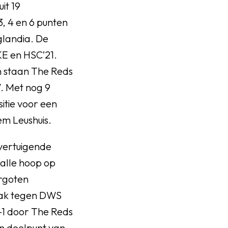
it 19
3, 4 en 6 punten
glandia. De
KE en HSC’21.
en staan The Reds
V. Met nog 9
sitie voor een
lem Leushuis.
overtuigende
alle hoop op
rgoten
aak tegen DWS
-1 door The Reds
en doelpunt van