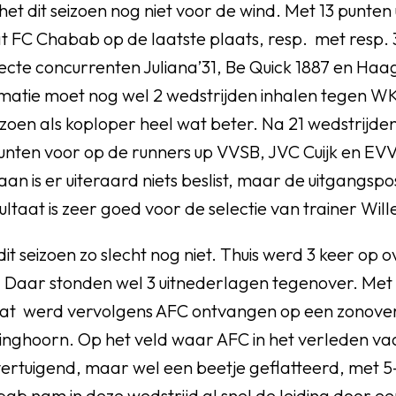
t dit seizoen nog niet voor de wind. Met 13 punten u
t FC Chabab op de laatste plaats, resp. met resp. 
ecte concurrenten Juliana’31, Be Quick 1887 en Haa
matie moet nog wel 2 wedstrijden inhalen tegen W
izoen als koploper heel wat beter. Na 21 wedstrijd
punten voor op de runners up VVSB, JVC Cuijk en EV
aan is er uiteraard niets beslist, maar de uitgangspo
ultaat is zeer goed voor de selectie van trainer Wil
it seizoen zo slecht nog niet. Thuis werd 3 keer op 
 Daar stonden wel 3 uitnederlagen tegenover. Met 
aat werd vervolgens AFC ontvangen op een zonove
inghoorn. Op het veld waar AFC in het verleden v
ertuigend, maar wel een beetje geflatteerd, met 5
b nam in deze wedstrijd al snel de leiding door e