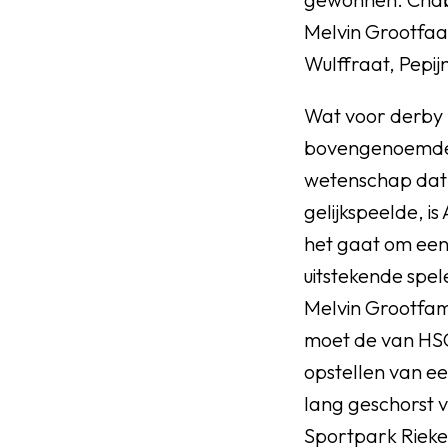
Melvin Grootfaa
Wulffraat, Pepij
Wat voor derby
bovengenoemde re
wetenschap dat C
gelijkspeelde, is
het gaat om een
uitstekende spel
Melvin Grootfam.
moet de van HSC
opstellen van ee
lang geschorst v
Sportpark Rieke