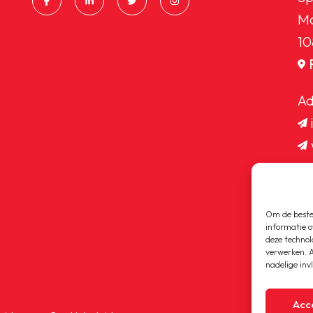
Ma
10
Ad
Om de beste 
informatie o
deze technol
verwerken. A
nadelige inv
Acc