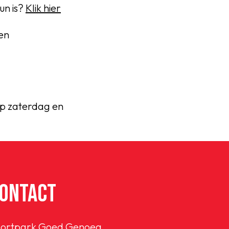
un is?
Klik hier
en
 Op zaterdag en
ONTACT
ortpark Goed Genoeg