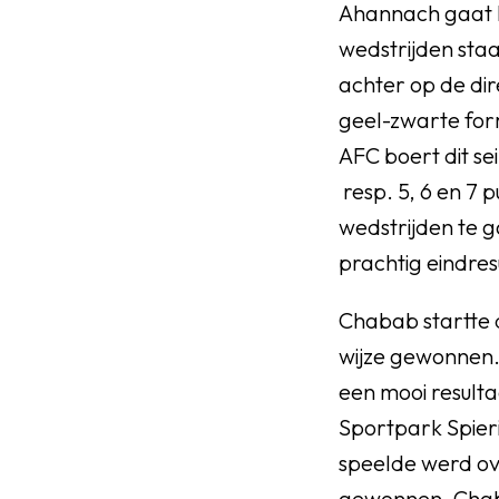
Ahannach gaat he
wedstrijden staa
achter op de dir
geel-zwarte for
AFC boert dit se
resp. 5, 6 en 7 
wedstrijden te g
prachtig eindres
Chabab startte d
wijze gewonnen.
een mooi result
Sportpark Spier
speelde werd ov
gewonnen. Chaba