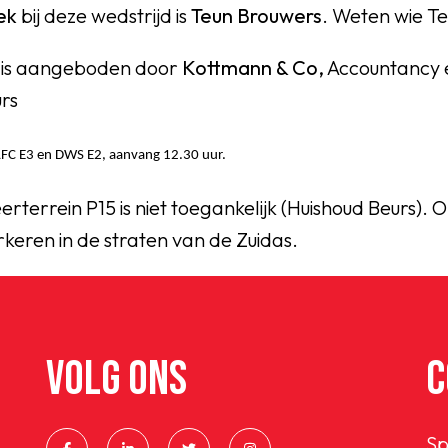
eek
bij deze wedstrijd is
Teun Brouwers
. Weten wie Te
l
is aangeboden door
Kottmann & Co,
Accountancy 
rs
AFC E3 en DWS E2, a
anvang 12.30 uur.
erterrein P15 is niet toegankelijk (Huishoud Beurs).
arkeren in de straten van de Zuidas.
VOLG ONS
C
Sp