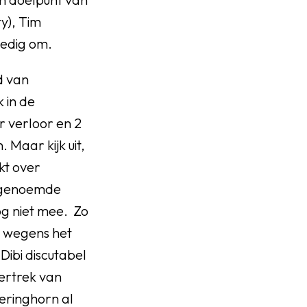
y), Tim
ledig om.
d van
 in de
r verloor en 2
 Maar kijk uit,
kt over
n genoemde
og niet mee. Zo
 wegens het
Dibi discutabel
vertrek van
eringhorn al