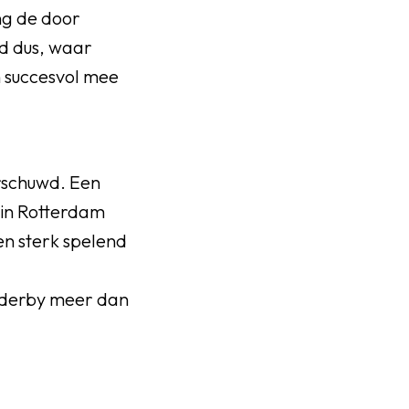
ng de door
d dus, waar
n succesvol mee
rschuwd. Een
C in Rotterdam
en sterk spelend
e derby meer dan