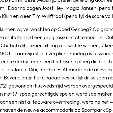
m. Daarna bogen Joost Hey, Magid Jansen (penalt
n Kluin en weer Tim Wulffraat (penalty) de score vol
 kunnen wij verwachten op Goed Genoeg? Op gron
sultaten lijkt een prognose niet al te moeilijk. Ook
habab dit seizoen uit nog niet wist te winnen, 7 kee
 AFC het aan zijn stand verplicht zondag as te winnen.
 echte derby tegen een technische ploeg die beschi
ers als Jamal Dibi, Ibrahim El Ahmadi en de al eve
 Bovendien zit het Chabab bestuurlijk dit seizoen n
’21 gewonnen thuiswedstrijd worden overgespeeld
n niet (?) speelgerechtigde speler, werd spelmaker 
oor een niet al te zware overtreding, werd na het 
rhaven de nieuwe accommodatie op Sportpark Spi