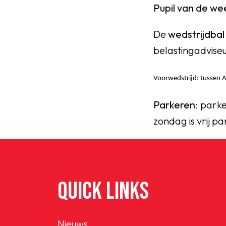
Pupil van de w
De
wedstrijdba
belastingadviseu
Voorwedstrijd
: tussen 
Parkeren
: parke
zondag is vrij p
QUICK LINKS
Nieuws