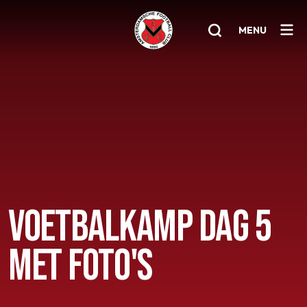
MENU
Home
AFC 1
Teams
Jeugd
Senioren
VOETBALKAMP DAG 5
Clubinfo
MET FOTO'S
Nieuwsoverzicht
Sponsoring