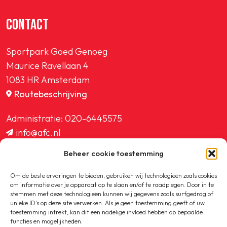
CONTACT
Sportpark Goed Genoeg
Maurice Ravellaan 4
1083 HR Amsterdam
Routebeschrijving
Administratie:
020-6445575
info@afc.nl
website@afc.nl
Beheer cookie toestemming
wedstrijdzaken@afc.nl
ledenadministratie@afc.nl
Om de beste ervaringen te bieden, gebruiken wij technologieën zoals cookies
om informatie over je apparaat op te slaan en/of te raadplegen. Door in te
stemmen met deze technologieën kunnen wij gegevens zoals surfgedrag of
unieke ID's op deze site verwerken. Als je geen toestemming geeft of uw
toestemming intrekt, kan dit een nadelige invloed hebben op bepaalde
functies en mogelijkheden.