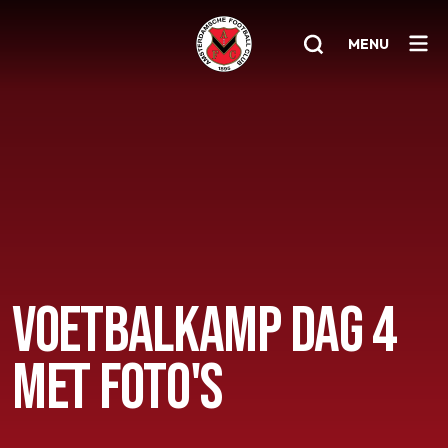
MENU
Home
AFC 1
Teams
Jeugd
Senioren
VOETBALKAMP DAG 4
Clubinfo
MET FOTO'S
Nieuwsoverzicht
Sponsoring