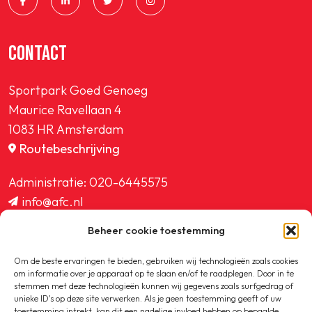
CONTACT
Sportpark Goed Genoeg
Maurice Ravellaan 4
1083 HR Amsterdam
Routebeschrijving
Administratie:
020-6445575
info@afc.nl
website@afc.nl
Beheer cookie toestemming
wedstrijdzaken@afc.nl
ledenadministratie@afc.nl
Om de beste ervaringen te bieden, gebruiken wij technologieën zoals cookies
om informatie over je apparaat op te slaan en/of te raadplegen. Door in te
stemmen met deze technologieën kunnen wij gegevens zoals surfgedrag of
unieke ID's op deze site verwerken. Als je geen toestemming geeft of uw
toestemming intrekt, kan dit een nadelige invloed hebben op bepaalde