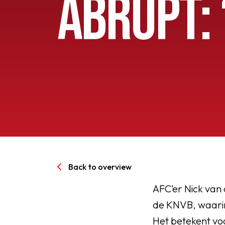
ABRUPT:
Senioren
Clubinfo
Nieuwsoverzicht
Sponsoring
SPORTPARK GOED GEN
Back to overview
LIDMAATSCHAP
AFC’er Nick van 
de KNVB, waarin 
CONTACT
Het betekent voo