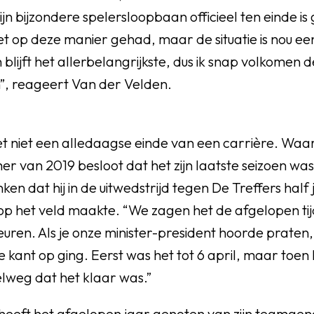
ijn bijzondere spelersloopbaan officieel ten einde i
iet op deze manier gehad, maar de situatie is nou e
 blijft het allerbelangrijkste, dus ik snap volkomen
n”, reageert Van der Velden.
et niet een alledaagse einde van een carrière. Waa
er van 2019 besloot dat het zijn laatste seizoen was,
en dat hij in de uitwedstrijd tegen De Treffers half j
op het veld maakte. “We zagen het de afgelopen tijd
beuren. Als je onze minister-president hoorde praten,
 kant op ging. Eerst was het tot 6 april, maar toen h
pelweg dat het klaar was.”
heeft het afgelopen jaar genoten van zijn teamge