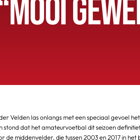
 “MOOI GEWE
OEG
der Velden las onlangs met een speciaal gevoel het
stond dat het amateurvoetbal dit seizoen definitief
r de middenvelder, die tussen 2003 en 2017 in het