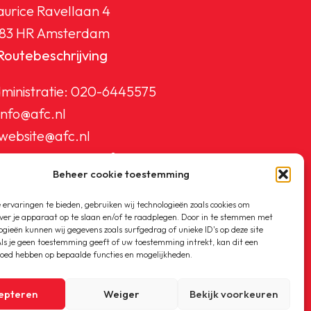
urice Ravellaan 4
83 HR Amsterdam
Routebeschrijving
ministratie:
020-6445575
info@afc.nl
website@afc.nl
wedstrijdzaken@afc.nl
Beheer cookie toestemming
ledenadministratie@afc.nl
ervaringen te bieden, gebruiken wij technologieën zoals cookies om
ver je apparaat op te slaan en/of te raadplegen. Door in te stemmen met
ogieën kunnen wij gegevens zoals surfgedrag of unieke ID's op deze site
ls je geen toestemming geeft of uw toestemming intrekt, kan dit een
loed hebben op bepaalde functies en mogelijkheden.
epteren
Weiger
Bekijk voorkeuren