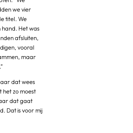
dden we vier
e titel. We
n hand. Het was
nden afsluiten,
ndigen, vooral
vlammen, maar
”
maar dat wees
 het zo moest
maar dat gaat
. Dat is voor mij