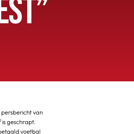
EST”
 persbericht van
 is geschrapt.
 betaald voetbal