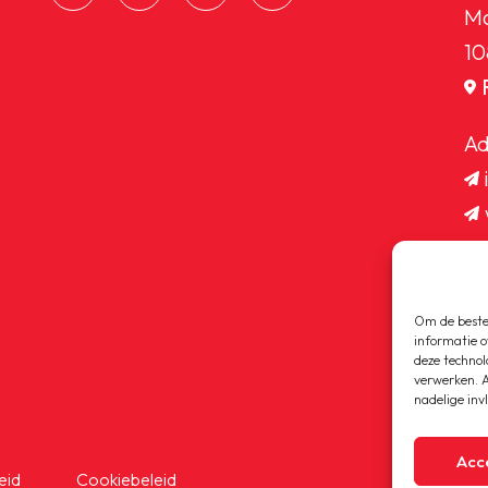
Ma
10
Ad
Om de beste 
informatie o
deze technol
verwerken. A
nadelige inv
Acc
eid
Cookiebeleid