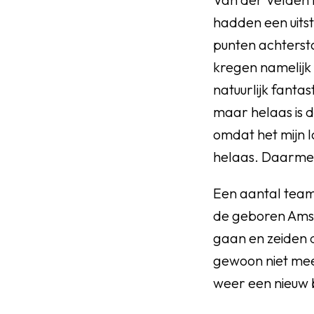
hadden een uits
punten achtersta
kregen namelijk
natuurlijk fanta
maar helaas is da
omdat het mijn 
helaas. Daarmee
Een aantal team
de geboren Ams
gaan en zeiden d
gewoon niet meer
weer een nieuw b