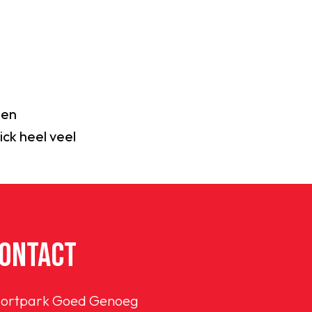
 en
ck heel veel
ONTACT
ortpark Goed Genoeg