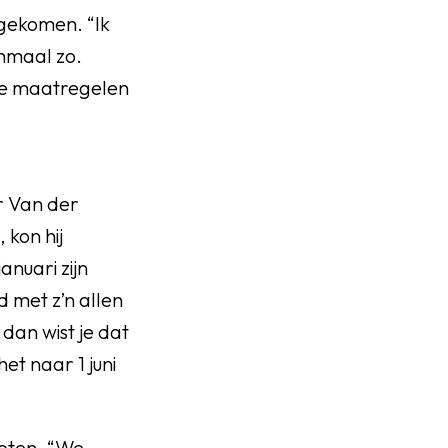
s gekomen. “Ik
enmaal zo.
 de maatregelen
r Van der
 kon hij
anuari zijn
 met z’n allen
 dan wist je dat
et naar 1 juni
noten. “We