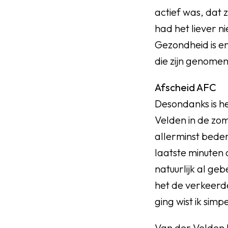
actief was, dat z
had het liever n
Gezondheid is en
die zijn genome
Afscheid AFC
Desondanks is h
Velden in de zom
allerminst bedenk
laatste minuten 
natuurlijk al ge
het de verkeerde
ging wist ik sim
Van der Velden 