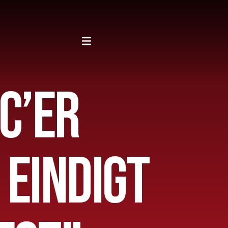
C’ER
 EINDIGT