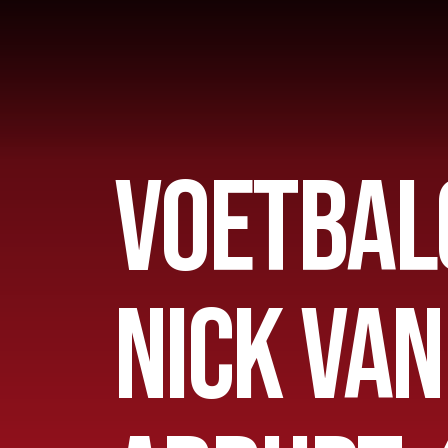
VOETBAL
Home
AFC 1
NICK VAN
Teams
Jeugd