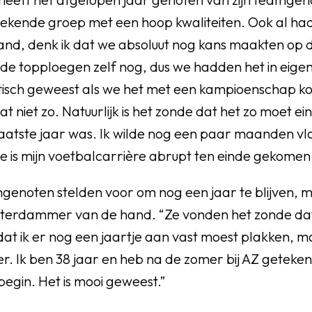
tekende groep met een hoop kwaliteiten. Ook al ha
nd, denk ik dat we absoluut nog kans maakten op d
 de topploegen zelf nog, dus we hadden het in eige
stisch geweest als we het met een kampioenschap ko
t niet zo. Natuurlijk is het zonde dat het zo moet ei
laatste jaar was. Ik wilde nog een paar maanden 
 is mijn voetbalcarrière abrupt ten einde gekomen.
genoten stelden voor om nog een jaar te blijven, 
terdammer van de hand. “Ze vonden het zonde dat
at ik er nog een jaartje aan vast moest plakken, 
. Ik ben 38 jaar en heb na de zomer bij AZ getekend
egin. Het is mooi geweest.”