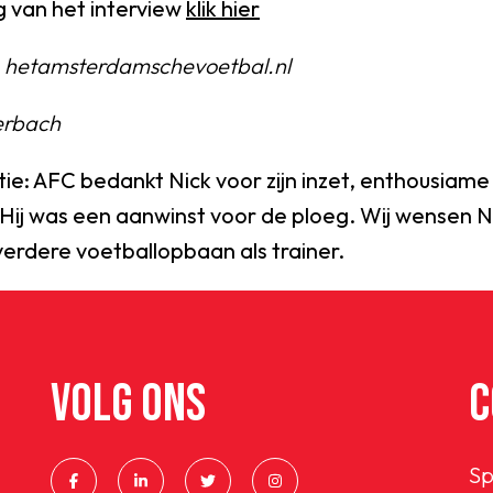
g van het interview
klik hier
it, hetamsterdamschevoetbal.nl
erbach
tie: AFC bedankt Nick voor zijn inzet, enthousiame
ij was een aanwinst voor de ploeg. Wij wensen Ni
verdere voetballopbaan als trainer.
VOLG ONS
C
Sp