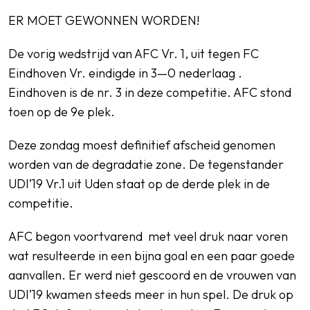
ER MOET GEWONNEN WORDEN!
De vorig wedstrijd van AFC Vr. 1, uit tegen FC
SPORTPARK GOED GENOEG
Eindhoven Vr. eindigde in 3—0 nederlaag .
Eindhoven is de nr. 3 in deze competitie. AFC stond
LIDMAATSCHAP
toen op de 9e plek.
CONTACT
Deze zondag moest definitief afscheid genomen
worden van de degradatie zone. De tegenstander
UDI’19 Vr.1 uit Uden staat op de derde plek in de
competitie.
AFC begon voortvarend met veel druk naar voren
wat resulteerde in een bijna goal en een paar goede
aanvallen. Er werd niet gescoord en de vrouwen van
UDI’19 kwamen steeds meer in hun spel. De druk op