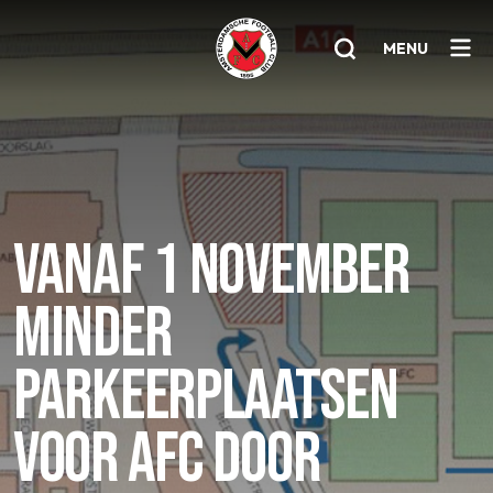
MENU
Home
AFC 1
VANAF 1 NOVEMBER
Teams
Jeugd
MINDER
Senioren
PARKEERPLAATSEN
Clubinfo
Nieuwsoverzicht
VOOR AFC DOOR
Sponsoring