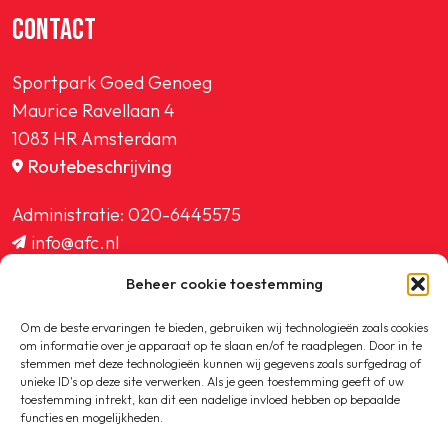
CONTACT
Sportpark Goed Genoeg
Maurice Ravellaan 4
1083 HR Amsterdam
Routebeschrijving
Administratie:
020-6445575
info@afc.nl
website@afc.nl
Beheer cookie toestemming
wedstrijdzaken@afc.nl
ledenadministratie@afc.nl
Om de beste ervaringen te bieden, gebruiken wij technologieën zoals cookies
om informatie over je apparaat op te slaan en/of te raadplegen. Door in te
stemmen met deze technologieën kunnen wij gegevens zoals surfgedrag of
unieke ID's op deze site verwerken. Als je geen toestemming geeft of uw
toestemming intrekt, kan dit een nadelige invloed hebben op bepaalde
functies en mogelijkheden.