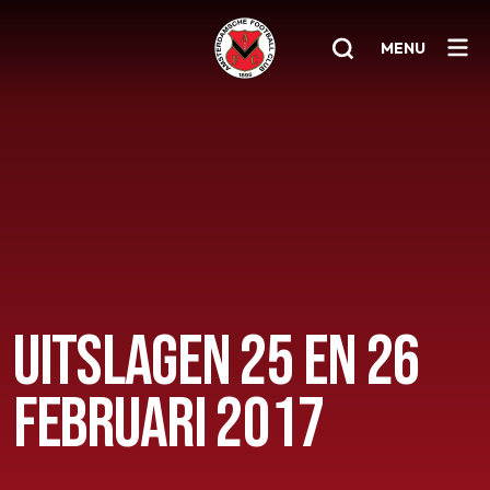
MENU
Home
AFC 1
Teams
Jeugd
Senioren
UITSLAGEN 25 EN 26
Clubinfo
FEBRUARI 2017
Nieuwsoverzicht
Sponsoring