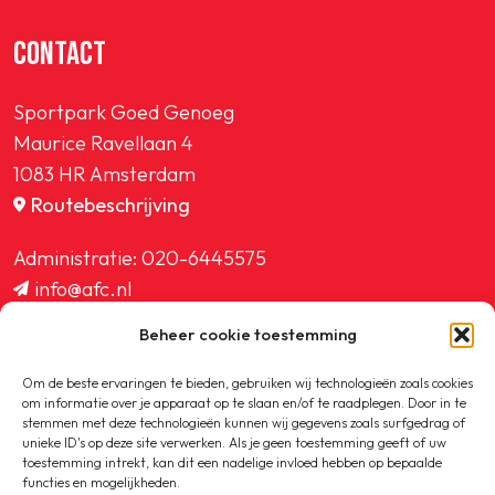
CONTACT
Sportpark Goed Genoeg
Maurice Ravellaan 4
1083 HR Amsterdam
Routebeschrijving
Administratie:
020-6445575
info@afc.nl
website@afc.nl
Beheer cookie toestemming
wedstrijdzaken@afc.nl
ledenadministratie@afc.nl
Om de beste ervaringen te bieden, gebruiken wij technologieën zoals cookies
om informatie over je apparaat op te slaan en/of te raadplegen. Door in te
stemmen met deze technologieën kunnen wij gegevens zoals surfgedrag of
unieke ID's op deze site verwerken. Als je geen toestemming geeft of uw
toestemming intrekt, kan dit een nadelige invloed hebben op bepaalde
functies en mogelijkheden.