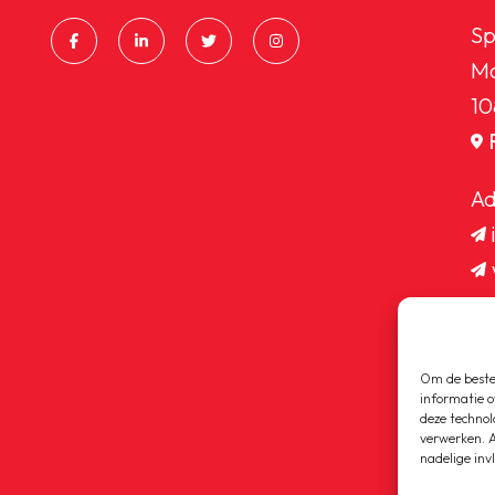
Sp
Ma
10
Ad
Om de beste 
informatie o
deze technol
verwerken. A
nadelige inv