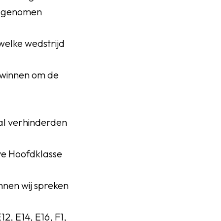
es genomen
welke wedstrijd
 winnen om de
al verhinderden
ve Hoofdklasse
nnen wij spreken
2, E14, E16, F1,