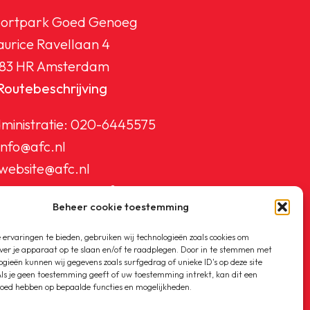
ortpark Goed Genoeg
urice Ravellaan 4
83 HR Amsterdam
Routebeschrijving
ministratie:
020-6445575
info@afc.nl
website@afc.nl
wedstrijdzaken@afc.nl
Beheer cookie toestemming
ledenadministratie@afc.nl
ervaringen te bieden, gebruiken wij technologieën zoals cookies om
ver je apparaat op te slaan en/of te raadplegen. Door in te stemmen met
ogieën kunnen wij gegevens zoals surfgedrag of unieke ID's op deze site
ls je geen toestemming geeft of uw toestemming intrekt, kan dit een
loed hebben op bepaalde functies en mogelijkheden.