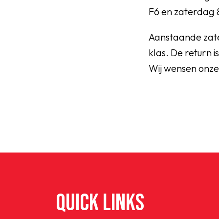
F6 en zaterdag 
Aanstaande zater
klas. De return 
Wij wensen onze 
QUICK LINKS