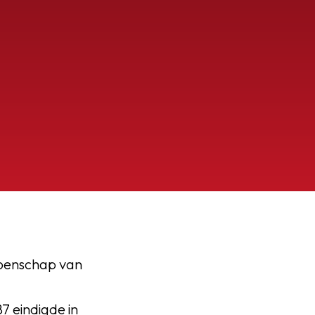
ioenschap van
7 eindigde in