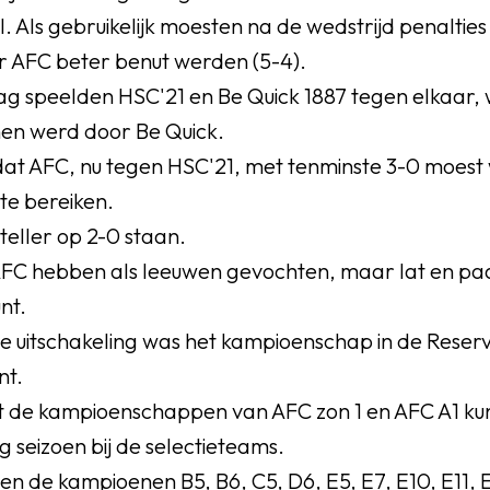
el. Als gebruikelijk moesten na de wedstrijd penalti
r AFC beter benut werden (5-4).
g speelden HSC'21 en Be Quick 1887 tegen elkaar, 
en werd door Be Quick.
at AFC, nu tegen HSC'21, met tenminste 3-0 moest
te bereiken.
teller op 2-0 staan.
AFC hebben als leeuwen gevochten, maar lat en pa
nt.
 uitschakeling was het kampioenschap in de Reser
nt.
t de kampioenschappen van AFC zon 1 en AFC A1 ku
 seizoen bij de selectieteams.
en de kampioenen B5, B6, C5, D6, E5, E7, E10, E11, E1