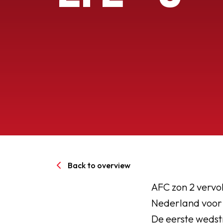
Senioren
Clubinfo
Nieuwsoverzicht
Sponsoring
SPORTPARK GOED GEN
Back to overview
LIDMAATSCHAP
AFC zon 2 vervo
Nederland voor r
CONTACT
De eerste wedstr