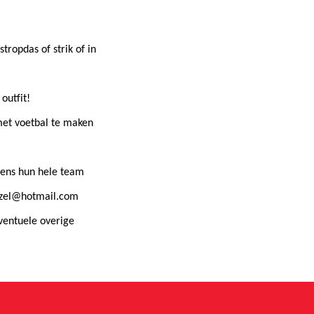
tropdas of strik of in
outfit!
met voetbal te maken
gens hun hele team
jzel@hotmail.com
ventuele overige