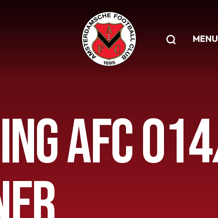
MENU
GING AFC O1
NER