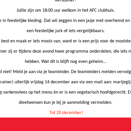
Kerstdiner!
Jullie zijn om 18:00 uur welkom in het AFC clubhuis.
e in
feestelijke kleding
. Dat wil zeggen in een jasje met overhemd en s
een feestelijke jurk of iets vergelijkbaars.
 best en maak er iets moois van, want er is een prijs voor de mooiste 
diner zij er tijdens deze avond twee programma onderdelen, die iets 
hebben. Wat dit is blijft nog even geheim…
 niet! Meld je aan via je teamleider. De teamleiders melden vervol
trainer)
uiterlijk vrijdag 14 december
aan via een mail aan:
marijegi
n
varkensvlees op het menu èn er is een vegetarisch hoofdgerecht. E
dieetwensen kun je bij je aanmelding vermelden.
Tot 20 december!