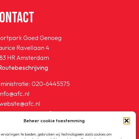
ONTACT
ortpark Goed Genoeg
urice Ravellaan 4
83 HR Amsterdam
Routebeschrijving
ministratie:
020-6445575
info@afc.nl
website@afc.nl
wedstrijdzaken@afc.nl
Beheer cookie toestemming
ledenadministratie@afc.nl
ervaringen te bieden, gebruiken wij technologieën zoals cookies om