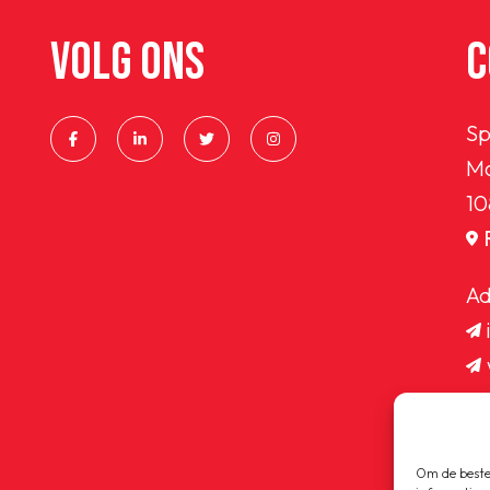
VOLG ONS
C
Sp
Ma
10
Ad
Om de beste 