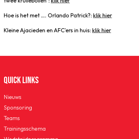
twee krullebollen":
klik hier
Hoe is het met …. Orlando Patrick?:
klik hier
Kleine Ajacieden en AFC'ers in huis:
klik hier
QUICK LINKS
Nieuws
Sponsoring
Teams
Trainingsschema