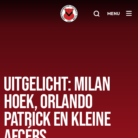
MENU
Home
AFC 1
Teams
UITGELICHT: MILAN
Jeugd
Senioren
HOEK, ORLANDO
Clubinfo
PATRICK EN KLEINE
Nieuwsoverzicht
AFCÉRS
Sponsoring