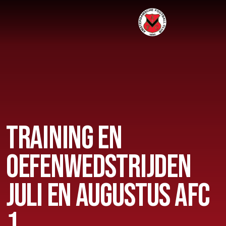
Home
AFC 1
Teams
TRAINING EN
Jeugd
Senioren
OEFENWEDSTRIJDEN
Clubinfo
JULI EN AUGUSTUS AFC
Nieuwsoverzicht
1
Sponsoring