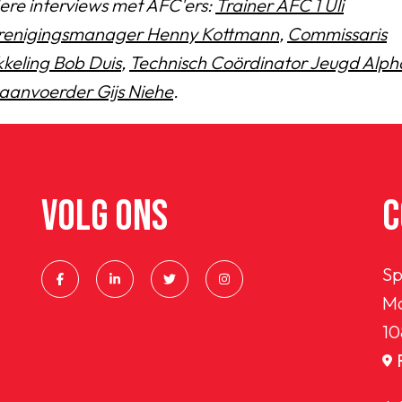
ere interviews met AFC'ers:
Trainer AFC 1 Uli
renigingsmanager Henny Kottmann
,
Commissaris
keling Bob Duis
,
Technisch Coördinator Jeugd Alph
aanvoerder Gijs Niehe
.
VOLG ONS
C
Sp
Ma
10