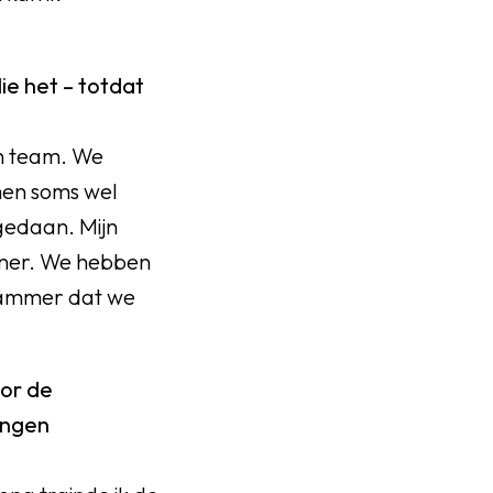
ie het – totdat
jn team. We
men soms wel
gedaan. Mijn
ainer. We hebben
 Jammer dat we
oor de
ingen