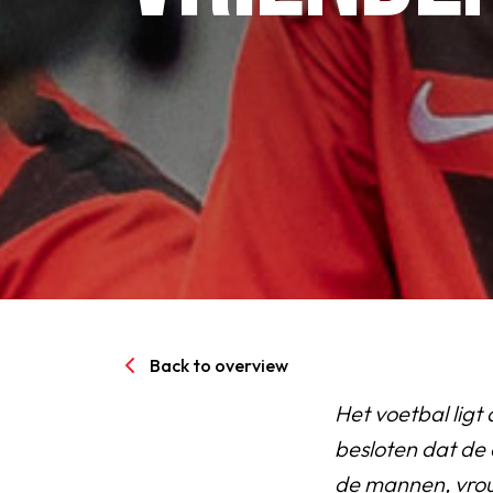
Senioren
Clubinfo
Nieuwsoverzicht
Sponsoring
SPORTPARK GOED GEN
Back to overview
LIDMAATSCHAP
Het voetbal ligt
besloten dat de 
CONTACT
de mannen, vrouw