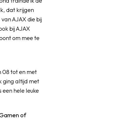
rona trainde ik de
k, dat krijgen
van AJAX die bij
ook bij AJAX
 woont om mee te
n 08 tot en met
 ging altijd met
s een hele leuke
n. Gamen of