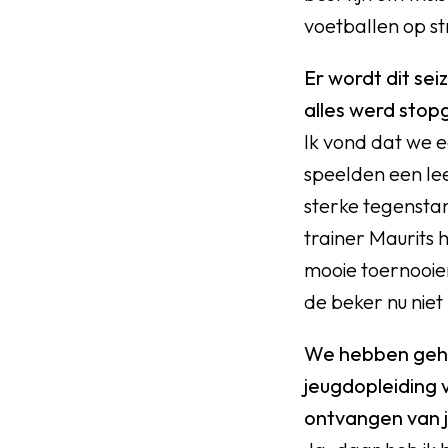
voetballen op st
Er wordt dit se
alles werd sto
Ik vond dat we 
speelden een le
sterke tegensta
trainer Maurits 
mooie toernooie
de beker nu niet
We hebben gehoo
jeugdopleiding 
ontvangen van 