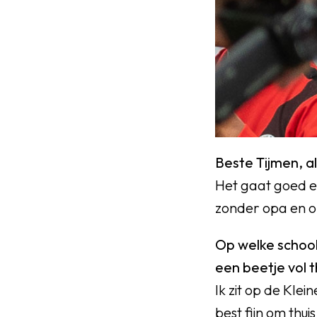
Beste Tijmen, a
Het gaat goed en
zonder opa en o
Op welke school 
een beetje vol t
Ik zit op de Klei
best fijn om thui