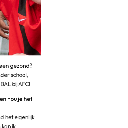
ereen gezond?
nder school,
BAL bij AFC!
 en hou je het
nd het eigenlijk
 kan ik