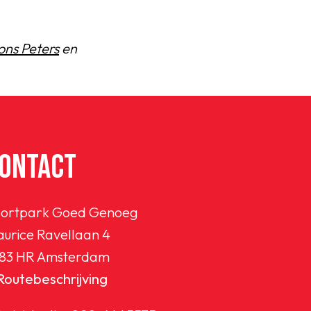
ons Peters
en
ONTACT
ortpark Goed Genoeg
urice Ravellaan 4
83 HR Amsterdam
Routebeschrijving