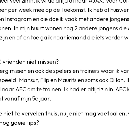
eel veel zin in, ik wilde altijd al naar AJAX. Voor Co
1 keer per week mee op de Toekomst. Ik heb al huiswer
n Instagram en die doe ik vaak met andere jongens 
wonen. In mijn buurt wonen nog 2 andere jongens die 
zijn en af en toe ga ik naar iemand die iets verder
C vrienden niet missen?
l erg missen en ook de spelers en trainers waar ik va
eeld, Mansur, Flip en Maurits en soms ook Dillon. Ik
aar AFC om te trainen. Ik had er altijd zin in. AFC i
 al vanaf mijn 5e jaar.
 niet te vervelen thuis, nu je niet mag voetballe
 nog goeie tips?