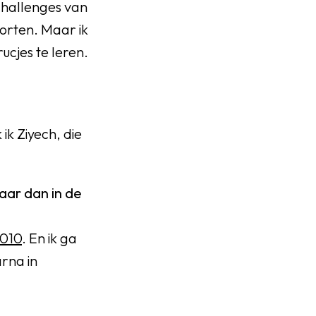
challenges van
orten. Maar ik
rucjes te leren.
 ik Ziyech, die
aar dan in de
2010
. En ik ga
arna in