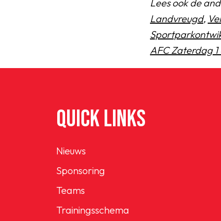
Lees ook de and
Landvreugd
,
Ve
Sportparkontwik
AFC Zaterdag 1 
QUICK LINKS
Nieuws
Sponsoring
Teams
Trainingsschema