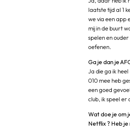
Ja, daar heb ik h
laatste tijd al 
we via een app e
mij in de buurt 
spelen en ouder 
oefenen.
Ga je dan je AF
Ja die ga ik hee
010 mee heb gesp
een goed gevoel n
club, ik speel er
Wat doe je om je
Netflix ? Heb je