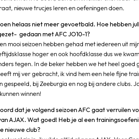
raat, nieuwe trucjes leren en oefeningen doen.
izoen helaas niet meer gevoetbald. Hoe hebben jull
pgezet- gedaan met AFC JO10-1?
een mooi seizoen hebben gehad met iedereen uit mi
eftijdsklasse hoger en ook hoofdklasse dus we kwa
nders tegen. In de beker hebben we het heel goed 
heeft mij ver gebracht, ik vind hem een hele fijne tr
n gespeeld, bij Zeeburgia en nog bij andere clubs.
 kunnen winnen!
rd dat je volgend seizoen AFC gaat verruilen v
van AJAX. Wat goed! Heb je al een trainingsoefen
je nieuwe club?