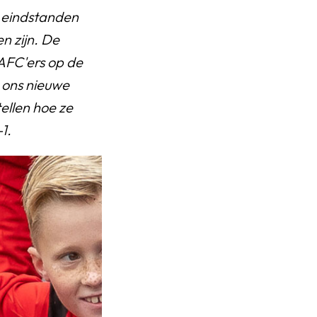
n eindstanden
 zijn. De
 AFC'ers op de
 ons nieuwe
ellen hoe ze
-1
.