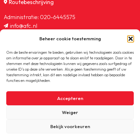
Routebeschrijving
Administratie:
020-6445575
info@afc.nl
website@afc.nl
Beheer cookie toestemming
wedstrijdzaken@afc.nl
ledenadministratie@afc.nl
Om de beste ervaringen te bieden, gebruiken wij technologieën zoals cookies
om informatie over je apparaat op te slaan en/of te raadplegen. Door in te
stemmen met deze technologieën kunnen wij gegevens zoals surfgedrag of
unieke ID's op deze site verwerken. Als je geen toestemming geeft of uw
toestemming intrekt, kan dit een nadelige invloed hebben op bepaalde
functies en mogelijkheden.
Copyright © 2020-2026 AFC
Accepteren
Privacybeleid
Weiger
Cookiebeleid
Bekijk voorkeuren