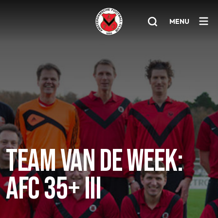
MENU
Home
AFC 1
Teams
Jeugd
Senioren
TEAM VAN DE WEEK:
Clubinfo
AFC 35+ III
Nieuwsoverzicht
Sponsoring