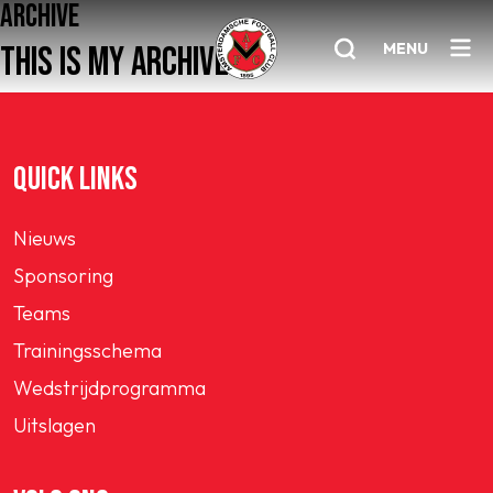
ARCHIVE
MENU
THIS IS MY ARCHIVE
Home
QUICK LINKS
AFC 1
Nieuws
Teams
Sponsoring
Jeugd
Teams
Senioren
Trainingsschema
Clubinfo
Wedstrijdprogramma
Nieuwsoverzicht
Uitslagen
Sponsoring