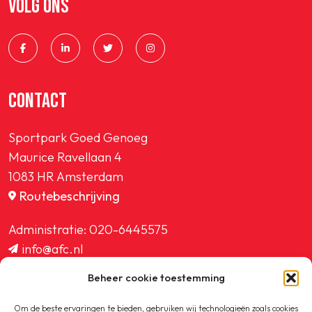
VOLG ONS
SPORTPARK GOED GENOEG
LIDMAATSCHAP
CONTACT
CONTACT
Sportpark Goed Genoeg
Maurice Ravellaan 4
1083 HR Amsterdam
Routebeschrijving
Administratie:
020-6445575
info@afc.nl
website@afc.nl
Beheer cookie toestemming
wedstrijdzaken@afc.nl
ledenadministratie@afc.nl
Om de beste ervaringen te bieden, gebruiken wij technologieën zoals cookies