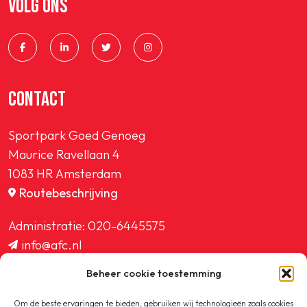
VOLG ONS
SPORTPARK GOED GENOEG
LIDMAATSCHAP
CONTACT
CONTACT
Sportpark Goed Genoeg
Maurice Ravellaan 4
1083 HR Amsterdam
Routebeschrijving
Administratie:
020-6445575
info@afc.nl
website@afc.nl
Beheer cookie toestemming
wedstrijdzaken@afc.nl
ledenadministratie@afc.nl
Om de beste ervaringen te bieden, gebruiken wij technologieën zoals cookies