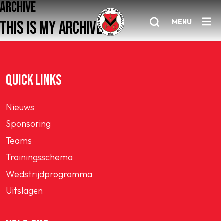
ARCHIVE
MENU
THIS IS MY ARCHIVE
Home
QUICK LINKS
AFC 1
Nieuws
Teams
Sponsoring
Jeugd
Teams
Senioren
Trainingsschema
Clubinfo
Wedstrijdprogramma
Nieuwsoverzicht
Uitslagen
Sponsoring